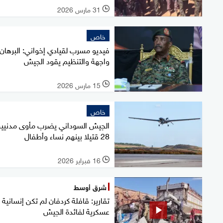
31 مارس 2026
l
خاص
فيديو مسرب لقيادي إخواني: البرهان
واجهة والتنظيم يقود الجيش
15 مارس 2026
l
خاص
الجيش السوداني يضرب مأوى مدنيين
28 قتيلا بينهم نساء وأطفال
16 فبراير 2026
l
شرق أوسط
تقارير: قافلة كردفان لم تكن إنسانية 
عسكرية لفائدة الجيش