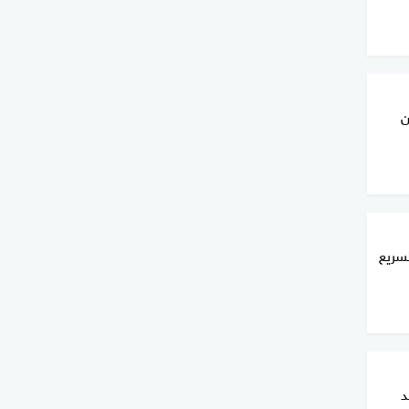
ن
سريع
د