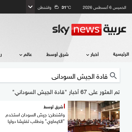
الخميس 6 أغسطس 2026
°C
31
واشنطن
الرئيسية
أخبار
شرق أوسط
عالم
ر
تم العثور على 67 أخبار "قادة الجيش السوداني"
شرق أوسط
واشنطن: جيش السودان استخدم
"الكيماوي" ونطلب تفتيشا دوليا