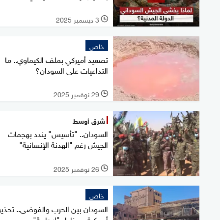
3 ديسمبر 2025
l
خاص
تصعيد أميركي بملف الكيماوي.. ما
التداعيات على السودان؟
29 نوفمبر 2025
l
شرق أوسط
السودان.. "تأسيس" يندد بهجمات
الجيش رغم "الهدنة الإنسانية"
26 نوفمبر 2025
l
خاص
السودان بين الحرب والفوضى.. تحذي
أميركية ومخاطر "إرهابية"