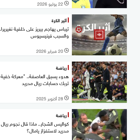
22 يوليو 2026
l
أثير الكرة
تيباس يهاجم بيريز على خلفية نغيريرا..
والسبب فينيسيوس
20 فبراير 2026
l
رياضة
هدوء يسبق العاصفة.. "معركة خفية"
تربك حسابات ريال مدريد
28 أكتوبر 2025
l
رياضة
كواليس الشجار.. ماذا قال نجوم ريال
مدريد لاستفزاز يامال؟