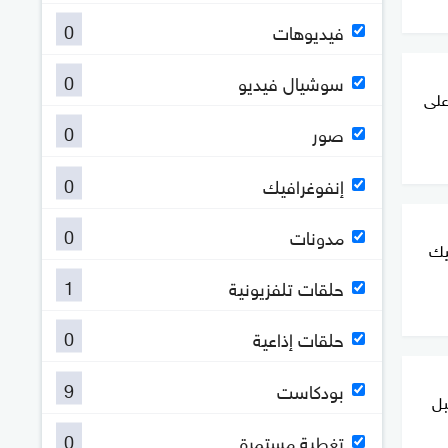
0
فيديوهات
0
سوشيال فيديو
على
0
صور
0
إنفوغرافيك
0
مدونات
يك
1
حلقات تلفزيونية
0
حلقات إذاعية
9
بودكاست
بل
0
تغطية مستمرة