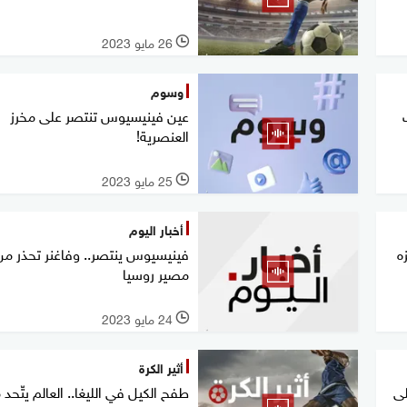
26 مايو 2023
l
وسوم
عين فينيسيوس تنتصر على مخرز
العنصرية!
25 مايو 2023
l
أخبار اليوم
ه
فينيسيوس ينتصر.. وفاغنر تحذر من
مصير روسيا
24 مايو 2023
l
أثير الكرة
لى
طفح الكيل في الليغا.. العالم يتّحد 