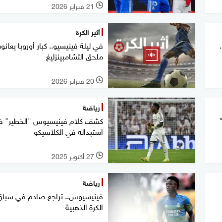
21 فبراير 2026
l
أثير الكرة
في ليلة فينيسيو.. كبار أوروبا يعان
ملحق التشامبينزليغ
20 فبراير 2026
l
رياضة
كشف كلام فينيسيوس "الخطير" خ
استبداله في الكلاسيكو
27 أكتوبر 2025
l
رياضة
فينيسيوس.. تراجع صادم في سباق
الكرة الذهبية