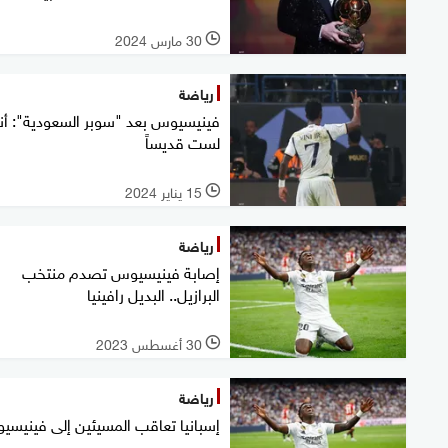
30 مارس 2024
l
رياضة
فينيسيوس بعد "سوبر السعودية": أنا
لست قديساً
15 يناير 2024
l
رياضة
إصابة فينيسيوس تصدم منتخب
البرازيل.. البديل رافينيا
30 أغسطس 2023
l
رياضة
إسبانيا تعاقب المسيئين إلى فينيس