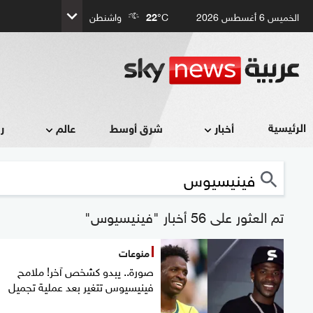
الخميس 6 أغسطس 2026
°C
22
واشنطن
الرئيسية
أخبار
شرق أوسط
عالم
ر
تم العثور على 56 أخبار "فينيسيوس"
منوعات
صورة.. يبدو كشخص آخر! ملامح
فينيسيوس تتغير بعد عملية تجميل