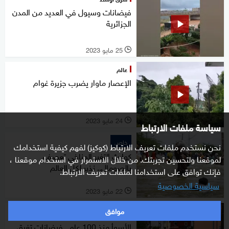
فيضانات وسيول في العديد من المدن
الجزائرية
25 مايو 2023
l
عالم
الإعصار ماوار يضرب جزيرة غوام
24 مايو 2023
l
سياسة ملفات الارتباط
خاص
نحن نستخدم ملفات تعريف الارتباط (كوكيز) لفهم كيفية استخدامك
كوارث التغير المناخي تعصف
لموقعنا ولتحسين تجربتك. من خلال الاستمرار في استخدام موقعنا ،
بالصومال.. نذير لكل العالم
فإنك توافق على استخدامنا لملفات تعريف الارتباط.
سياسية الخصوصية
22 مايو 2023
l
موافق
خاص
الأسوأ منذ 100 عام.. فيضانات تغرق