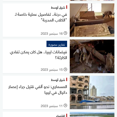
شرق أوسط
في درنة.. تفاصيل عملية خاصة لـ
"الكلاب المدربة"
16 سبتمبر 2023
l
تقارير مصورة
فيضانات ليبيا.. هل كان يمكن تفادي
الكارثة؟
15 سبتمبر 2023
l
شرق أوسط
المسماري: نحو ألفي قتيل جراء إعصار
دانيال في ليبيا
11 سبتمبر 2023
l
اقتصاد