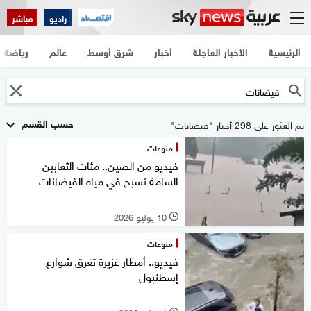
راديو
مباشر
الرئيسية
الأخبار العاجلة
أخبار
شرق أوسط
عالم
رياضة
حسب القسم
تم العثور على 298 أخبار "فيضانات"
منوعات
فيديو من الصين.. مئات الثعابين
السامة تسبح في مياه الفيضانات
10 يوليو 2026
l
منوعات
فيديو.. أمطار غزيرة تغرق شوارع
إسطنبول