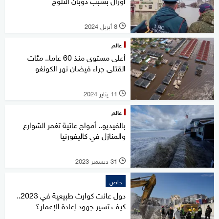
أورال بسبب ذوبان الثلوج
8 أبريل 2024
l
عالم
أعلى مستوى منذ 60 عاما.. مئات
القتلى جراء فيضان نهر الكونغو
11 يناير 2024
l
عالم
بالفيديو.. أمواج عاتية تغمر الشوارع
والمنازل في كاليفورنيا
31 ديسمبر 2023
l
خاص
دول عانت كوارث طبيعية في 2023..
كيف تسير جهود إعادة الإعمار؟