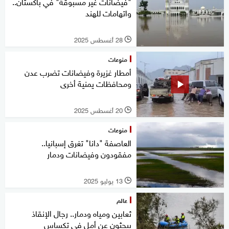
"فيضانات غير مسبوقة" في باكستان..
واتهامات للهند
28 أغسطس 2025
l
منوعات
أمطار غزيرة وفيضانات تضرب عدن
ومحافظات يمنية أخرى
20 أغسطس 2025
l
منوعات
العاصفة "دانا" تغرق إسبانيا..
مفقودون وفيضانات ودمار
13 يوليو 2025
l
عالم
ثعابين ومياه ودمار.. رجال الإنقاذ
يبحثون عن أمل في تكساس