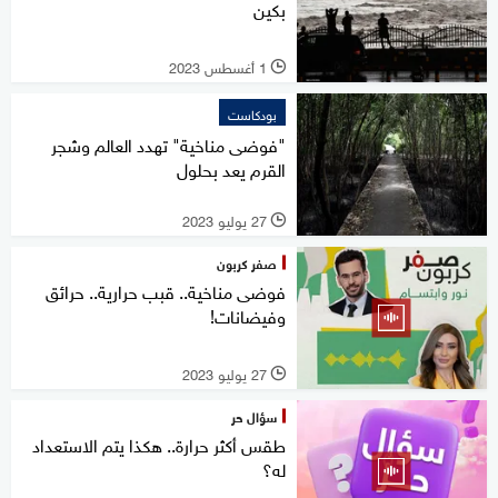
بكين
1 أغسطس 2023
l
بودكاست
"فوضى مناخية" تهدد العالم وشجر
القرم يعد بحلول
27 يوليو 2023
l
صفر كربون
فوضى مناخية.. قبب حرارية.. حرائق
وفيضانات!
27 يوليو 2023
l
سؤال حر
طقس أكثر حرارة.. هكذا يتم الاستعداد
له؟