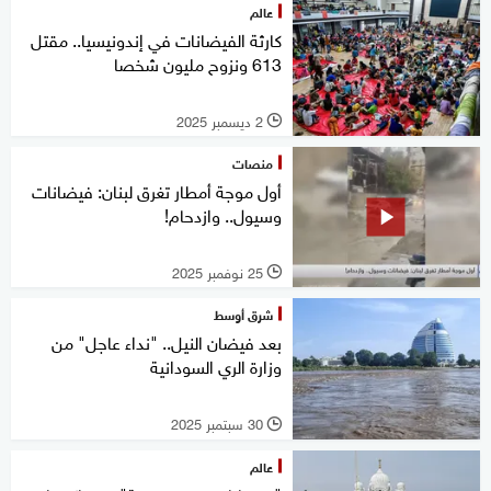
عالم
كارثة الفيضانات في إندونيسيا.. مقتل
613 ونزوح مليون شخصا
2 ديسمبر 2025
l
منصات
أول موجة أمطار تغرق لبنان: فيضانات
وسيول.. وازدحام!
25 نوفمبر 2025
l
شرق أوسط
بعد فيضان النيل.. "نداء عاجل" من
وزارة الري السودانية
30 سبتمبر 2025
l
عالم