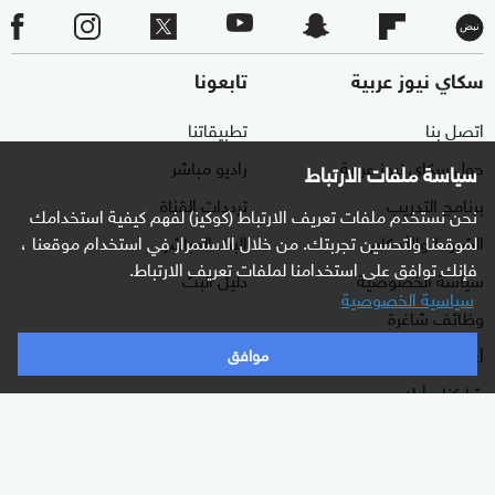
سكاي نيوز عربية
تابعونا
اتصل بنا
تطبيقاتنا
حول سكاي نيوز عربية
راديو مباشر
سياسة ملفات الارتباط
برنامج التدريب
ترددات القناة
نحن نستخدم ملفات تعريف الارتباط (كوكيز) لفهم كيفية استخدامك
الشروط والأحكام
البث المباشر
لموقعنا ولتحسين تجربتك. من خلال الاستمرار في استخدام موقعنا ،
فإنك توافق على استخدامنا لملفات تعريف الارتباط.
سياسة الخصوصية
دليل البث
سياسية الخصوصية
وظائف شاغرة
أعلن معنا
موافق
شاركنا برأيك
الأقسام
برامجنا