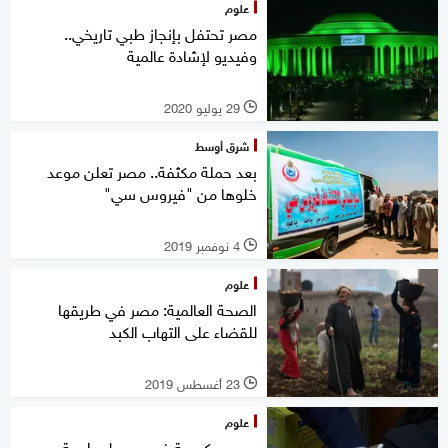
علوم
مصر تحتفل بإنجاز طبي تاريخي..
وفيديو لإشادة عالمية
29 يوليو 2020
l
شرق أوسط
بعد حملة مكثفة.. مصر تعلن موعد
خلوها من "فيروس سي"
4 نوفمبر 2019
l
علوم
الصحة العالمية: مصر في طريقها
للقضاء على التهاب الكبد
23 أغسطس 2019
l
علوم
جهود حكومية في مصر لمواجهة