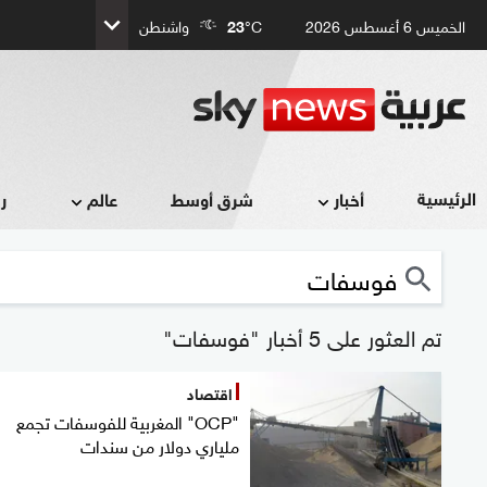
الخميس 6 أغسطس 2026
°C
23
واشنطن
الرئيسية
أخبار
شرق أوسط
عالم
ر
تم العثور على 5 أخبار "فوسفات"
اقتصاد
"OCP" المغربية للفوسفات تجمع
ملياري دولار من سندات