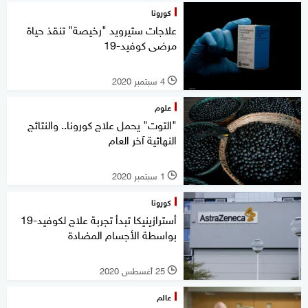
كورونا
علاجات ستيرويد "رخيصة" تنقذ حياة
مرضى كوفيد-19
4 سبتمبر 2020
l
علوم
"التوت" يحمل علاج كورونا.. والنتائج
النهائية آخر العام
1 سبتمبر 2020
l
كورونا
أسترازينيكا تبدأ تجربة علاج لكوفيد-19
بواسطة الأجسام المضادة
25 أغسطس 2020
l
عالم