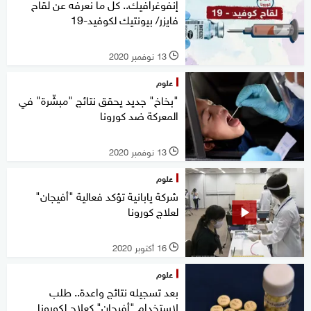
إنفوغرافيك.. كل ما نعرفه عن لقاح
فايزر/ بيونتيك لكوفيد-19
13 نوفمبر 2020
l
علوم
"بخاخ" جديد يحقق نتائج "مبشّرة" في
المعركة ضد كورونا
13 نوفمبر 2020
l
علوم
شركة يابانية تؤكد فعالية "أفيجان"
لعلاج كورونا
16 أكتوبر 2020
l
علوم
بعد تسجيله نتائج واعدة.. طلب
لاستخدام "أفيجان" كعلاج لكورونا