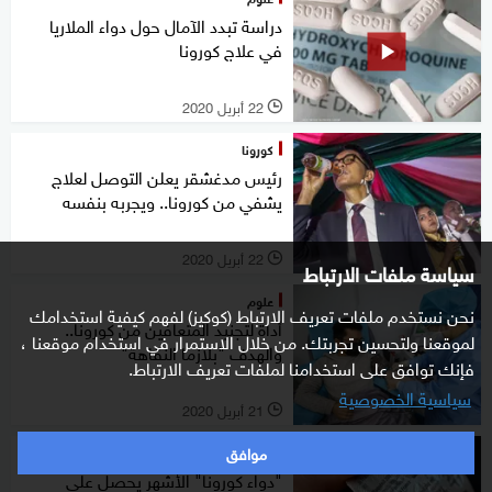
دراسة تبدد الآمال حول دواء الملاريا
في علاج كورونا
22 أبريل 2020
l
كورونا
رئيس مدغشقر يعلن التوصل لعلاج
يشفي من كورونا.. ويجربه بنفسه
22 أبريل 2020
l
سياسة ملفات الارتباط
علوم
نحن نستخدم ملفات تعريف الارتباط (كوكيز) لفهم كيفية استخدامك
أداة لتجنيد المتعافين من كورونا..
لموقعنا ولتحسين تجربتك. من خلال الاستمرار في استخدام موقعنا ،
والهدف "بلازما النقاهة"
فإنك توافق على استخدامنا لملفات تعريف الارتباط.
سياسية الخصوصية
21 أبريل 2020
l
موافق
علوم
"دواء كورونا" الأشهر يحصل على