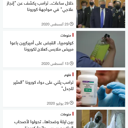
خلال ساعات.. ترامب يكشف عن "إنجاز
علاجي" في مواجهة كورونا
23 أغسطس 2020
l
منوعات
كولومبيا.. القبض على أميركيين باعوا
مبيض ملابس كعلاج لكورونا
13 أغسطس 2020
l
علوم
ترامب يثني على دواء كورونا "المثير
للجدل"
29 يوليو 2020
l
منوعات
بين ليلة وضحاها.. تحولوا لأصحاب
الملايين بسبب جائحة كورونا