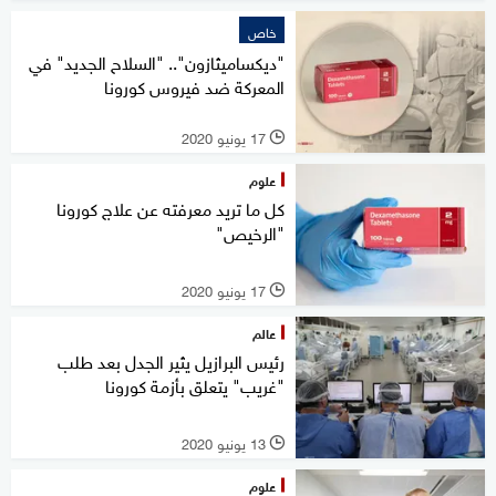
خاص
"ديكساميثازون".. "السلاح الجديد" في
المعركة ضد فيروس كورونا
17 يونيو 2020
l
علوم
كل ما تريد معرفته عن علاج كورونا
"الرخيص"
17 يونيو 2020
l
عالم
رئيس البرازيل يثير الجدل بعد طلب
"غريب" يتعلق بأزمة كورونا
13 يونيو 2020
l
علوم