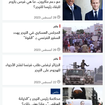
مع دعم ماكرون.. ما هي فرص بازوم
للبقاء رئيسا للنيجر؟
28 أغسطس 2023
l
عالم
المجلس العسكري في النيجر يهدد
السفير الفرنسي بـ "القوة"
26 أغسطس 2023
l
عالم
الجزائر ترفض طلب فرنسا لفتح الأجواء
للهجوم على النيجر
22 أغسطس 2023
l
خاص
محاكمة رئيس النيجر بـ"الخيانة
العظمى".. ماذا يعني ذلك؟