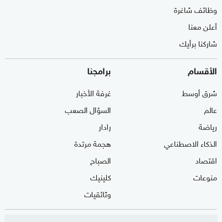
وظائف شاغرة
أعلن معنا
شاركنا برأيك
الأقسام
برامجنا
شرق أوسط
غرفة الأخبار
عالم
السؤال الصعب
رياضة
رادار
الذكاء الاصطناعي
هجمة مرتدة
اقتصاد
الصباح
منوعات
كلينيك
وثائقيات