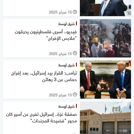
15 فبراير 2025
l
شرق أوسط
فيديو.. أسرى فلسطينيون يحرقون
"ملابس الإفراج"
15 فبراير 2025
l
شرق أوسط
ترامب: القرار بيد إسرائيل.. بعد إفراج
حماس عن 3 رهائن
15 فبراير 2025
l
شرق أوسط
صفقة غزة.. إسرائيل تفرج عن أسير كان
محور "فضيحة المجندات"