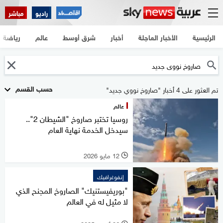
راديو
مباشر
الرئيسية
الأخبار العاجلة
أخبار
شرق أوسط
عالم
رياضة
حسب القسم
تم العثور على 4 أخبار "صاروخ نووي جديد"
عالم
روسيا تختبر صاروخ "الشيطان 2"..
سيدخل الخدمة نهاية العام
12 مايو 2026
l
إنفوغرافيك
"بوريفيستنيك" الصاروخ المجنح الذي
لا مثيل له في العالم