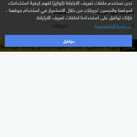
نحن نستخدم ملفات تعريف الارتباط (كوكيز) لفهم كيفية استخدامك
لموقعنا ولتحسين تجربتك. من خلال الاستمرار في استخدام موقعنا ،
سكاي نيوز عربية
تابعونا
فإنك توافق على استخدامنا لملفات تعريف الارتباط.
اتصل بنا
تطبيقاتنا
سياسية الخصوصية
حول سكاي نيوز عربية
راديو مباشر
موافق
عاجل
ئيس الوزراء البلغاري: انفجار مسيّرة آتية من رومانيا قرب خط أن
برنامج التدريب
ترددات القناة
الشروط والأحكام
البث المباشر
سياسة الخصوصية
دليل البث
وظائف شاغرة
أعلن معنا
شاركنا برأيك
الأقسام
برامجنا
شرق أوسط
غرفة الأخبار