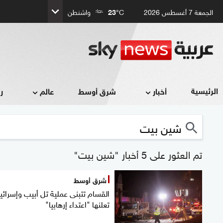
الجمعة 7 أغسطس 2026
°C
23
واشنطن
الرئيسية
أخبار
شرق أوسط
عالم
ر
تم العثور على 5 أخبار "شين بيت"
شرق أوسط
القسام تتبنى عملية تل أبيب وإسرائي
تعلنها "اعتداء إرهابيا"