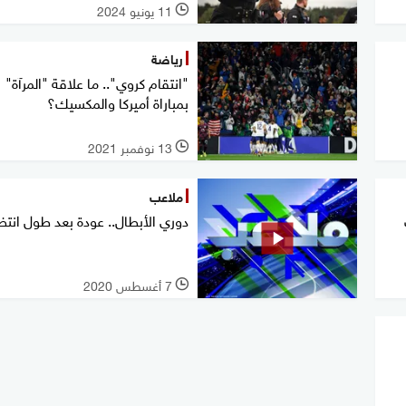
11 يونيو 2024
l
رياضة
"انتقام كروي".. ما علاقة "المرآة"
بمباراة أميركا والمكسيك؟
13 نوفمبر 2021
l
ملاعب
دوري الأبطال.. عودة بعد طول انتظ
7 أغسطس 2020
l