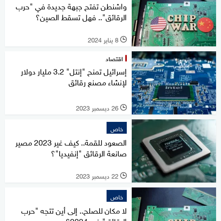
واشنطن تفتح جبهة جديدة في "حرب
الرقائق".. فهل تسقط الصين؟
8 يناير 2024
l
اقتصاد
إسرائيل تمنح "إنتل" 3.2 مليار دولار
لإنشاء مصنع رقائق
26 ديسمبر 2023
l
خاص
الصعود للقمة.. كيف غير 2023 مصير
صانعة الرقائق "إنفيديا"؟
22 ديسمبر 2023
l
خاص
لا مكان للصلح.. إلى أين تتجه "حرب
الرقائق" في 2024؟