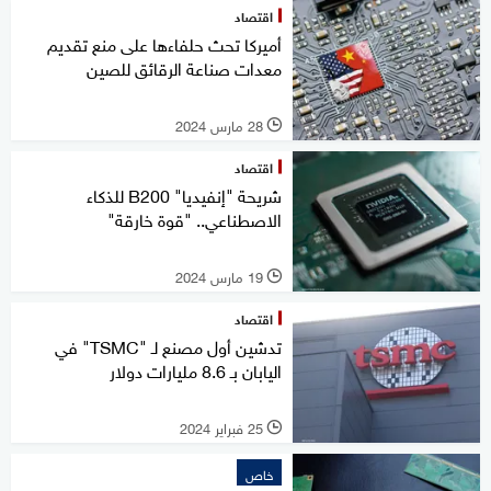
اقتصاد
أميركا تحث حلفاءها على منع تقديم
معدات صناعة الرقائق للصين
28 مارس 2024
l
اقتصاد
شريحة "إنفيديا" B200 للذكاء
الاصطناعي.. "قوة خارقة"
19 مارس 2024
l
اقتصاد
تدشين أول مصنع لـ "TSMC" في
اليابان بـ 8.6 مليارات دولار
25 فبراير 2024
l
خاص