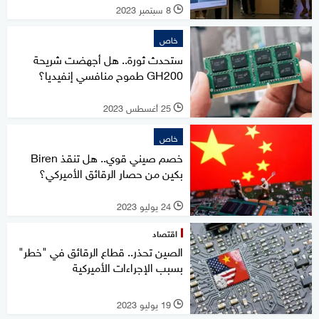
8 سبتمبر 2023
l
خاص
ستحدث ثورة.. هل أجهضت شريحة
GH200 طموح منافسي إنفيديا؟
25 أغسطس 2023
l
خاص
خصم صيني قوي.. هل تنقذ Biren
بكين من حصار الرقائق الأميركي؟
24 يوليو 2023
l
اقتصاد
الصين تحذر.. قطاع الرقائق في "خطر"
بسبب الإجراءات الأميركية
19 يوليو 2023
l