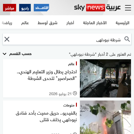
راديو
مباشر
الرئيسية
الأخبار العاجلة
أخبار
شرق أوسط
عالم
رياضة
حسب القسم
تم العثور على 2 أخبار "شرطة نيودلهي"
عالم
احتجاج يطال وزير التعليم الهندي..
"الصراصير" تتحدى الشرطة
21 يوليو 2026
l
منوعات
بالفيديو.. حريق مميت بأحد فنادق
نيودلهي يخلف قتلى