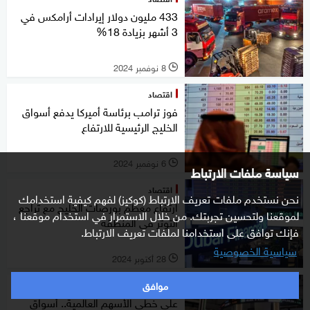
433 مليون دولار إيرادات أرامكس في
3 أشهر بزيادة 18%
8 نوفمبر 2024
l
اقتصاد
فوز ترامب برئاسة أميركا يدفع أسواق
الخليج الرئيسية للارتفاع
6 نوفمبر 2024
l
سياسة ملفات الارتباط
اقتصاد
نحن نستخدم ملفات تعريف الارتباط (كوكيز) لفهم كيفية استخدامك
ارتفاع معظم بورصات الخليج مع تراجع
لموقعنا ولتحسين تجربتك. من خلال الاستمرار في استخدام موقعنا ،
التوتر في المنطقة
فإنك توافق على استخدامنا لملفات تعريف الارتباط.
سياسية الخصوصية
28 أكتوبر 2024
l
موافق
اقتصاد
على خطى الأسهم العالمية.. أسواق