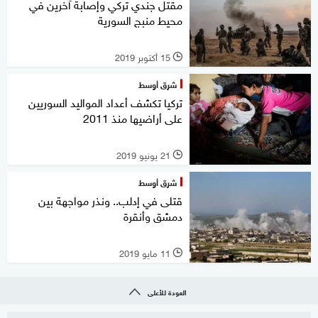
مقتل جندي تركي وإصابة آخرين في
محيط منبج السورية
15 أكتوبر 2019
l
شرق أوسط
تركيا تكشف أعداد المواليد السوريين
على أراضيها منذ 2011
21 يونيو 2019
l
شرق أوسط
قتلى في إدلب.. ونذر مواجهة بين
دمشق وأنقرة
11 مايو 2019
l
العودة للأعلى