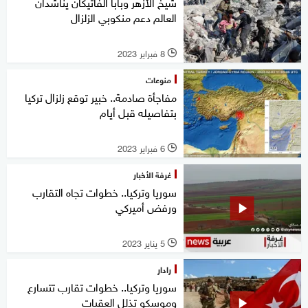
شيخ الأزهر وبابا الفاتيكان يناشدان
العالم دعم منكوبي الزلزال
8 فبراير 2023
l
منوعات
مفاجأة صادمة.. خبير توقع زلزال تركيا
بتفاصيله قبل أيام
6 فبراير 2023
l
غرفة الأخبار
سوريا وتركيا.. خطوات تجاه التقارب
ورفض أميركي
5 يناير 2023
l
رادار
سوريا وتركيا.. خطوات تقارب تتسارع
وموسكو تذلل العقبات