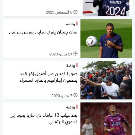
8 أغسطس 2023
l
رياضة
سان جرمان يغري مبابي بعرض خرافي
21 يوليو 2023
l
رياضة
صور للاعبين من أصول إفريقية
يقضون إجازاتهم بالقارة السمراء
7 يوليو 2023
l
رياضة
بعد غياب 13 عاما.. دي ماريا يعود إلى
الدوري البرتغالي