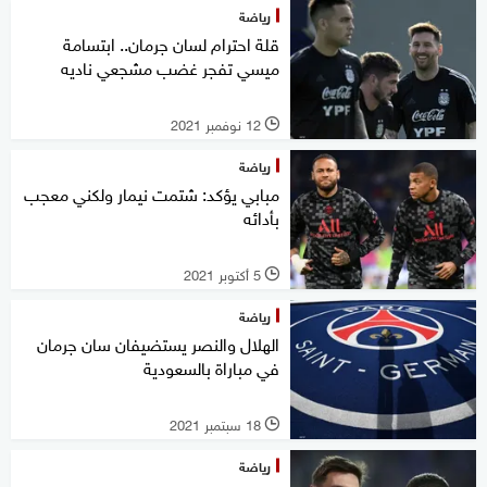
رياضة
قلة احترام لسان جرمان.. ابتسامة
ميسي تفجر غضب مشجعي ناديه
12 نوفمبر 2021
l
رياضة
مبابي يؤكد: شتمت نيمار ولكني معجب
بأدائه
5 أكتوبر 2021
l
رياضة
الهلال والنصر يستضيفان سان جرمان
في مباراة بالسعودية
18 سبتمبر 2021
l
رياضة