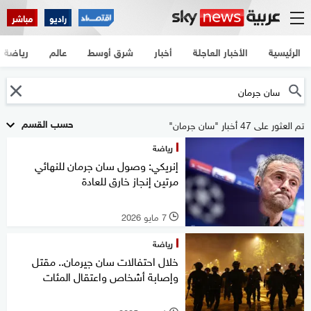
راديو
مباشر
الرئيسية
الأخبار العاجلة
أخبار
شرق أوسط
عالم
رياضة
حسب القسم
تم العثور على 47 أخبار "سان جرمان"
رياضة
إنريكي: وصول سان جرمان للنهائي
مرتين إنجاز خارق للعادة
7 مايو 2026
l
رياضة
خلال احتفالات سان جيرمان.. مقتل
وإصابة أشخاص واعتقال المئات