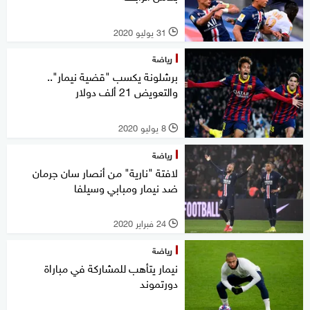
31 يوليو 2020
l
رياضة
برشلونة يكسب "قضية نيمار"..
والتعويض 21 ألف دولار
8 يوليو 2020
l
رياضة
لافتة "نارية" من أنصار سان جرمان
ضد نيمار ومبابي وسيلفا
24 فبراير 2020
l
رياضة
نيمار يتأهب للمشاركة في مباراة
دورتموند