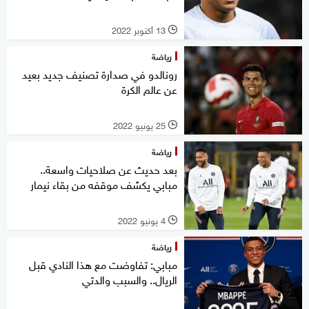
13 أكتوبر 2022
l
رياضة
رونالدو في صدارة تصنيف جديد بعيد
عن عالم الكرة
25 يونيو 2022
l
رياضة
بعد حديث عن صلاحيات واسعة..
مبابي يكشف موقفه من بقاء نيمار
4 يونيو 2022
l
رياضة
مبابي: تفاوضت مع هذا النادي قبل
الريال.. والسبب والدتي