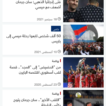
فتى إنجلترا الذهبي: سان جرمان
أضعف مع ميسي
18 سبتمبر 2021
l
خاص
50 ألف شخص تابعوا رحلة ميسي إلى
باريس
10 أغسطس 2021
l
رياضة
من "الحضيض" إلى "المجد".. قصة
لقب أسطوري اقتنصه البايرن
23 أغسطس 2020
l
رياضة
"اللقب الأخير".. سان جرمان يتوج
بكأس الرابطة