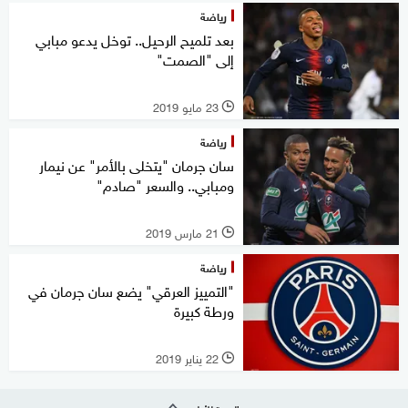
رياضة
بعد تلميح الرحيل.. توخل يدعو مبابي
إلى "الصمت"
23 مايو 2019
l
رياضة
سان جرمان "يتخلى بالأمر" عن نيمار
ومبابي.. والسعر "صادم"
21 مارس 2019
l
رياضة
"التمييز العرقي" يضع سان جرمان في
ورطة كبيرة
22 يناير 2019
l
العودة للأعلى