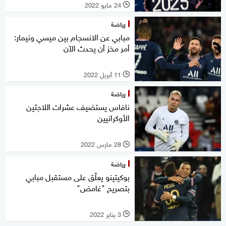
24 مايو 2022
l
رياضة
مبابي عن الانسجام بين ميسي ونيمار:
أمر مخز أن يحدث الآن
11 أبريل 2022
l
رياضة
نافاس يستضيف عشرات اللاجئين
الأوكرانيين
28 مارس 2022
l
رياضة
بوكيتينو يعلّق على مستقبل مبابي
بتصريح "غامض"
3 يناير 2022
l