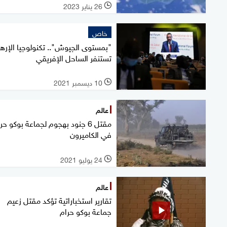
26 يناير 2023
l
خاص
"بمستوى الجيوش".. تكنولوجيا الإره
تستنفر الساحل الإفريقي
10 ديسمبر 2021
l
عالم
مقتل 6 جنود بهجوم لجماعة بوكو حر
في الكاميرون
24 يوليو 2021
l
عالم
تقارير استخباراتية تؤكد مقتل زعيم
جماعة بوكو حرام