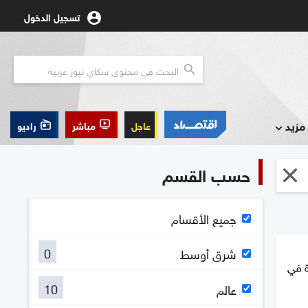
تسجيل الدخول
مزيد
عاجل
مباشر
راديو
حسب القسم
جميع الأقسام
0
شرق أوسط
رام تختطف 17 فتاة في
10
عالم