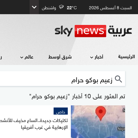
السبت 8 أغسطس 2026
°C
22
واشنطن
الرئيسية
أخبار
شرق أوسط
عالم
ر
تم العثور على 10 أخبار "زعيم بوكو حرام"
خاص
تكتيكات جديدة..اتساع مخيف للأنشط
الإرهابية في غرب أفريقيا