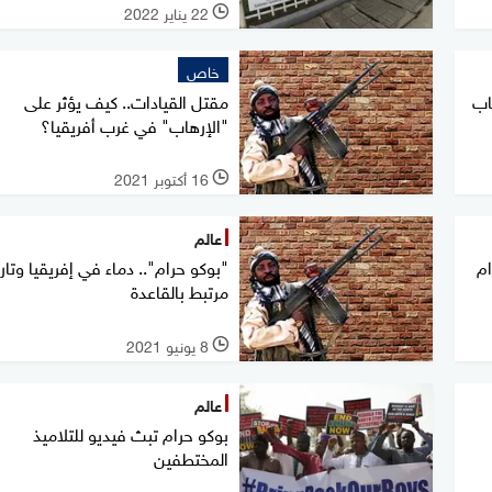
22 يناير 2022
l
خاص
اب
مقتل القيادات.. كيف يؤثر على
"الإرهاب" في غرب أفريقيا؟
16 أكتوبر 2021
l
عالم
ام
"بوكو حرام".. دماء في إفريقيا وتار
مرتبط بالقاعدة
8 يونيو 2021
l
عالم
بوكو حرام تبث فيديو للتلاميذ
المختطفين