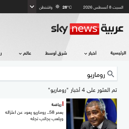
السبت 8 أغسطس 2026
°C
26
واشنطن
الرئيسية
أخبار
شرق أوسط
عالم
ر
تم العثور على 4 أخبار "روماريو"
رياضة
بعمر 58.. روماريو يعود عن اعتزاله
ويلعب بجانب نجله