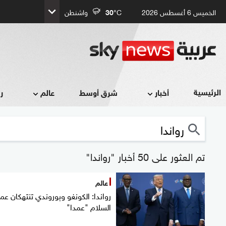
الخميس 6 أغسطس 2026
°C
30
واشنطن
الرئيسية
أخبار
شرق أوسط
عالم
ر
تم العثور على 50 أخبار "رواندا"
عالم
رواندا: الكونغو وبوروندي تنتهكان عمل
السلام "عمدا"