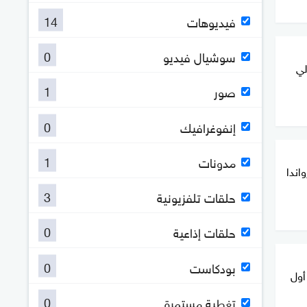
14
فيديوهات
0
سوشيال فيديو
لي
1
صور
0
إنفوغرافيك
1
مدونات
واندا
3
حلقات تلفزيونية
0
حلقات إذاعية
0
بودكاست
أول
0
تغطية مستمرة