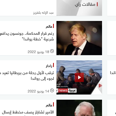
عبد الإله بلقزيز
عالم
رغم قرار المحكمة.. جونسون يدافع
شرعية "خطة رواندا"
18 يونيو 2022
l
رادار
ندا
ترقب لأول رحلة من بريطانيا تعيد 
لجوء إلى رواندا
14 يونيو 2022
l
عالم
الأمير تشارلز يصف مخطط إرسال