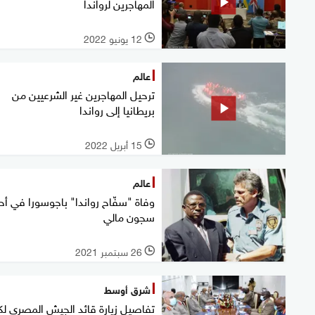
المهاجرين لرواندا
12 يونيو 2022
l
عالم
ترحيل المهاجرين غير الشرعيين من
بريطانيا إلى رواندا
15 أبريل 2022
l
عالم
وفاة "سفّاح رواندا" باجوسورا في أح
سجون مالي
26 سبتمبر 2021
l
شرق أوسط
تفاصيل زيارة قائد الجيش المصري لكي