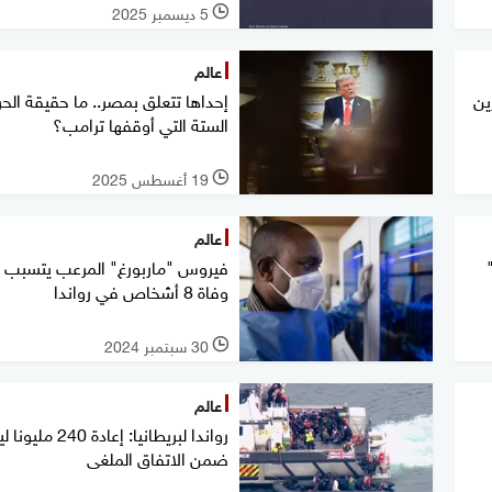
5 ديسمبر 2025
l
عالم
ين
إحداها تتعلق بمصر.. ما حقيقة الح
الستة التي أوقفها ترامب؟
19 أغسطس 2025
l
عالم
فيروس "ماربورغ" المرعب يتسبب 
وفاة 8 أشخاص في رواندا
30 سبتمبر 2024
l
عالم
رواندا لبريطانيا: إعادة 40
ضمن الاتفاق الملغى