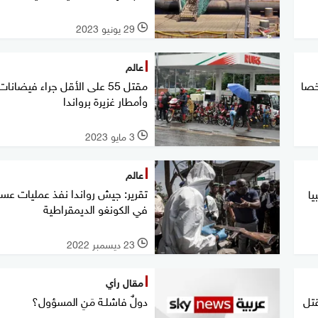
29 يونيو 2023
l
عالم
دي بحياة 129 شخصا
مقتل 55 على الأقل جراء فيضانات
وأمطار غزيرة برواندا
3 مايو 2023
l
عالم
تقرير: جيش رواندا نفذ عمليات عسك
ليبيا
في الكونغو الديمقراطية
23 ديسمبر 2022
l
مقال رأي
قتل
دولٌ فاشلـة مَنِ المسؤول؟