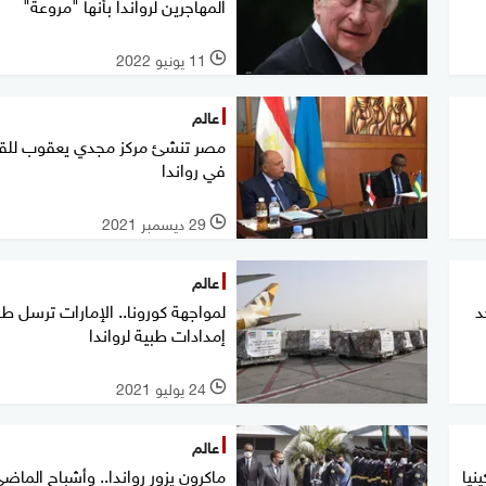
المهاجرين لرواندا بأنها "مروعة"
11 يونيو 2022
l
عالم
مصر تنشئ مركز مجدي يعقوب للق
في رواندا
29 ديسمبر 2021
l
عالم
د
‎لمواجهة كورونا.. الإمارات ترسل طا
إمدادات طبية لرواندا
24 يوليو 2021
l
عالم
نيا
ماكرون يزور رواندا.. وأشباح الماض