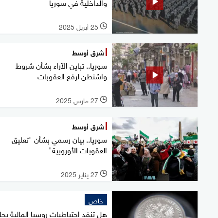
والداخلية في سوريا
25 أبريل 2025
l
شرق أوسط
سوريا.. تباين الآراء بشأن شروط
واشنطن لرفع العقوبات
27 مارس 2025
l
شرق أوسط
سوريا.. بيان رسمي بشأن "تعليق
العقوبات الأوروبية"
27 يناير 2025
l
خاص
هل تنفد احتياطيات روسيا المالية بح