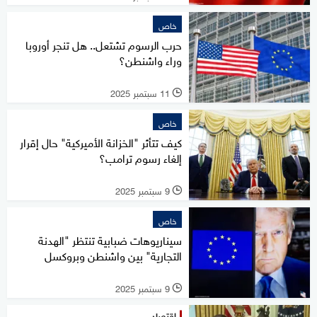
خاص
حرب الرسوم تشتعل.. هل تنجر أوروبا
وراء واشنطن؟
11 سبتمبر 2025
l
خاص
كيف تتأثر "الخزانة الأميركية" حال إقرار
إلغاء رسوم ترامب؟
9 سبتمبر 2025
l
خاص
سيناريوهات ضبابية تنتظر "الهدنة
التجارية" بين واشنطن وبروكسل
9 سبتمبر 2025
l
اقتصاد