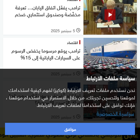
ترامب يفعّل اتفاق اليابان… تعرفة
مخفّضة وصندوق استثماري ضخم
5 سبتمبر 2025
l
اقتصاد
ترامب يوقع مرسوما يخفض الرسوم
على السيارات اليابانية إلى 15%
5 سبتمبر 2025
l
سياسة ملفات الارتباط
خاص
نحن نستخدم ملفات تعريف الارتباط (كوكيز) لفهم كيفية استخدامك
لماذا لم تُضعِف رسوم ترامب من قوة
لموقعنا ولتحسين تجربتك. من خلال الاستمرار في استخدام موقعنا ،
مراكز التصدير الآسيوية؟
فإنك توافق على استخدامنا لملفات تعريف الارتباط.
سياسية الخصوصية
5 سبتمبر 2025
l
موافق
اقتصاد
عاجل
باكستاني تركي سعودي مصري: السبيل الوحيد لتحقيق السلام 
ترامب يتوعد برسوم جمركية "كبيرة"