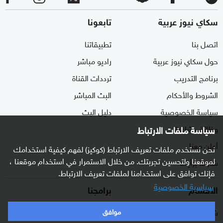
سكاي نيوز عربية
تابعونا
اتصل بنا
تطبيقاتنا
حول سكاي نيوز عربية
راديو مباشر
برنامج التدريب
ترددات القناة
الشروط والأحكام
البث المباشر
سياسة الخصوصية
دليل البث
وظائف شاغرة
سياسة ملفات الارتباط
أعلن معنا
نحن نستخدم ملفات تعريف الارتباط (كوكيز) لفهم كيفية استخدامك
لموقعنا ولتحسين تجربتك. من خلال الاستمرار في استخدام موقعنا ،
شاركنا برأيك
فإنك توافق على استخدامنا لملفات تعريف الارتباط.
سياسية الخصوصية
الأقسام
برامجنا
شرق أوسط
غرفة الأخبار
موافق