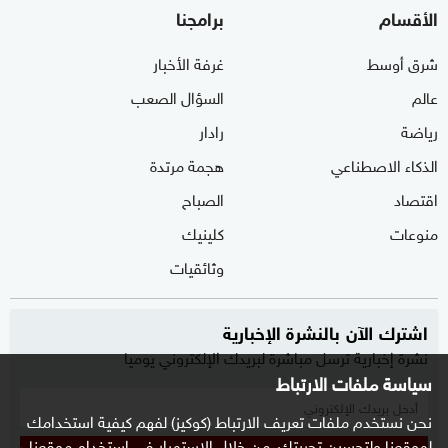
الأقسام
برامجنا
شرق أوسط
غرفة الأخبار
عالم
السؤال الصعب
رياضة
رادار
الذكاء الاصطناعي
هجمة مرتدة
اقتصاد
الصباح
منوعات
كلينيك
وثائقيات
اشترك الآن بالنشرة الإخبارية
نشرة إخبارية ترسل مباشرة لبريدك الإلكتروني يوميا
سياسة ملفات الارتباط
نحن نستخدم ملفات تعريف الارتباط (كوكيز) لفهم كيفية استخدامك
لموقعنا ولتحسين تجربتك. من خلال الاستمرار في استخدام موقعنا ،