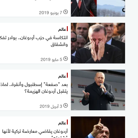
7 يونيو 2019
l
عالم
انتكاسة في حزب أردوغان.. بوادر تف
وانشقاق
5 مايو 2019
l
عالم
بعد "صفعة" إسطنبول وأنقرة.. لماذا 
يتقبل أردوغان الهزيمة؟
3 أبريل 2019
l
عالم
أردوغان يقاضي معارضة تركية لأنها
"شتمته"