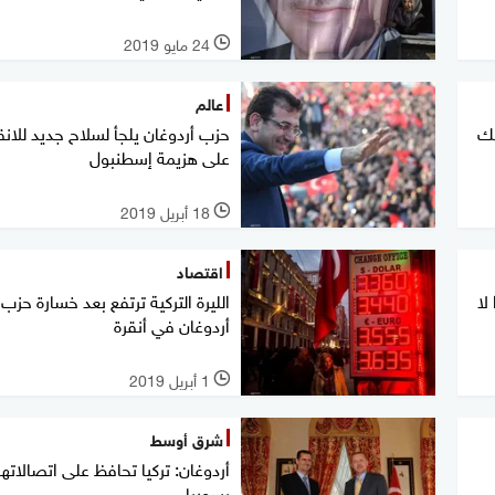
24 مايو 2019
l
عالم
كك
حزب أردوغان يلجأ لسلاح جديد للان
على هزيمة إسطنبول
18 أبريل 2019
l
اقتصاد
لا
الليرة التركية ترتفع بعد خسارة حزب
أردوغان في أنقرة
1 أبريل 2019
l
شرق أوسط
أردوغان: تركيا تحافظ على اتصالاتها
بسوريا