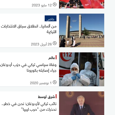
12 مايو 2023
l
خاص
من ألمانيا.. انطلاق سباق الانتخابات
التركية
26 أبريل 2023
l
عالم
وفاة سياسي تركي في حزب أردوغان
جراء إصابته بكورونا
1 نوفمبر 2020
l
شرق أوسط
نائب تركي لأردوغان: نحن في خطر..
نحذرك من "حرب ليبيا"