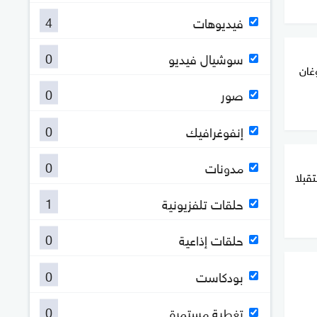
4
فيديوهات
0
سوشيال فيديو
1".. أردوغان
0
صور
0
إنفوغرافيك
0
مدونات
تقبلا
1
حلقات تلفزيونية
0
حلقات إذاعية
0
بودكاست
0
تغطية مستمرة