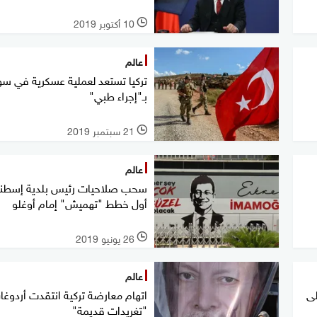
10 أكتوبر 2019
l
عالم
تركيا تستعد لعملية عسكرية في سور
بـ"إجراء طبي"
21 سبتمبر 2019
l
عالم
سحب صلاحيات رئيس بلدية إسطنب
أول خطط "تهميش" إمام أوغلو
26 يونيو 2019
l
عالم
لى
اتهام معارضة تركية انتقدت أردوغ
"تغريدات قديمة"