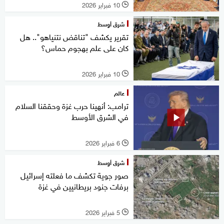
10 فبراير 2026
l
شرق أوسط
تقرير يكشف "تناقض نتنياهو".. هل
كان على علم بهجوم حماس؟
10 فبراير 2026
l
عالم
ترامب: أنهينا حرب غزة وحققنا السلام
في الشرق الأوسط
6 فبراير 2026
l
شرق أوسط
صور جوية تكشف ما فعلته إسرائيل
برفات جنود بريطانيين في غزة
5 فبراير 2026
l