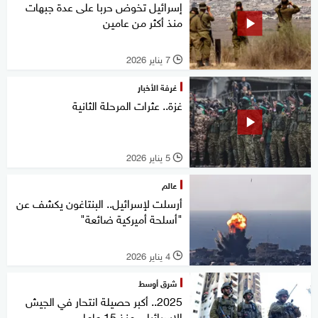
إسرائيل تخوض حربا على عدة جبهات
منذ أكثر من عامين
7 يناير 2026
l
غرفة الأخبار
غزة.. عثرات المرحلة الثانية
5 يناير 2026
l
عالم
أرسلت لإسرائيل.. البنتاغون يكشف عن
"أسلحة أميركية ضائعة"
4 يناير 2026
l
شرق أوسط
2025.. أكبر حصيلة انتحار في الجيش
الإسرائيلي منذ 15 عاما