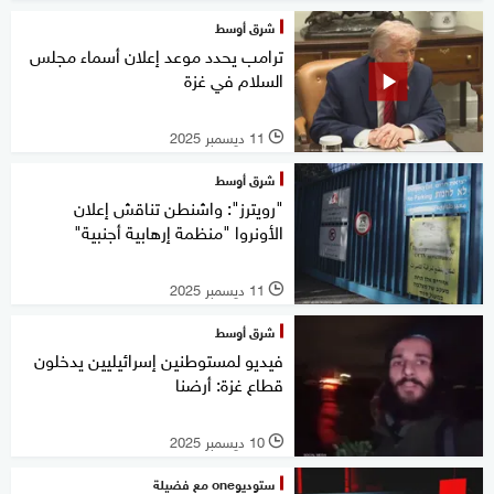
شرق أوسط
ترامب يحدد موعد إعلان أسماء مجلس
السلام في غزة
11 ديسمبر 2025
l
شرق أوسط
"رويترز": واشنطن تناقش إعلان
الأونروا "منظمة إرهابية أجنبية"
11 ديسمبر 2025
l
شرق أوسط
فيديو لمستوطنين إسرائيليين يدخلون
قطاع غزة: أرضنا
10 ديسمبر 2025
l
ستوديوone مع فضيلة