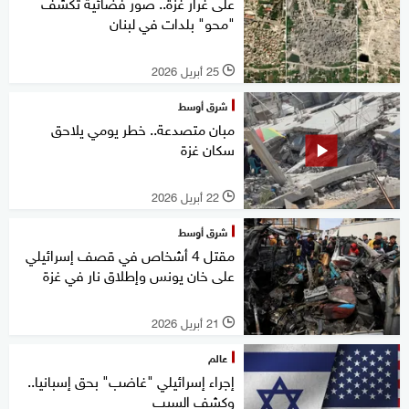
على غرار غزة.. صور فضائية تكشف
"محو" بلدات في لبنان
25 أبريل 2026
l
شرق أوسط
مبان متصدعة.. خطر يومي يلاحق
سكان غزة
22 أبريل 2026
l
شرق أوسط
مقتل 4 أشخاص في قصف إسرائيلي
على خان يونس وإطلاق نار في غزة
21 أبريل 2026
l
عالم
إجراء إسرائيلي "غاضب" بحق إسبانيا..
وكشف السبب