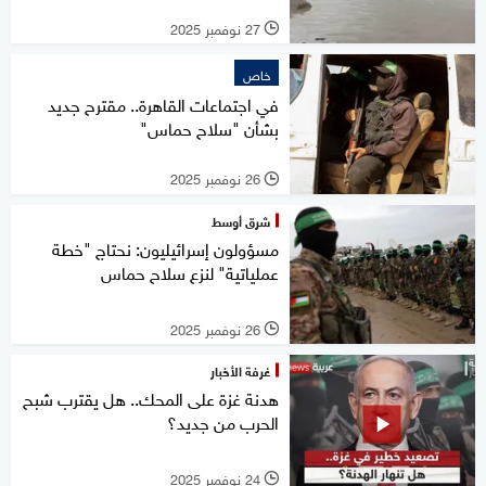
27 نوفمبر 2025
l
خاص
في اجتماعات القاهرة.. مقترح جديد
بشأن "سلاح حماس"
26 نوفمبر 2025
l
شرق أوسط
مسؤولون إسرائيليون: نحتاج "خطة
عملياتية" لنزع سلاح حماس
26 نوفمبر 2025
l
غرفة الأخبار
هدنة غزة على المحك.. هل يقترب شبح
الحرب من جديد؟
24 نوفمبر 2025
l