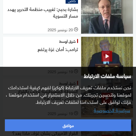
خاص
بشارة بحبح: تغييب منظمة التحرير يهدد
مسار التسوية
20 نوفمبر 2025
l
شرق أوسط
ترامب: أمان غزة يرتفع
19 نوفمبر 2025
l
سياسة ملفات الارتباط
شرق أوسط
نحن نستخدم ملفات تعريف الارتباط (كوكيز) لفهم كيفية استخدامك
السلطة الفلسطينية ترحب بالقرار
لموقعنا ولتحسين تجربتك. من خلال الاستمرار في استخدام موقعنا ،
الأميركي بشأن غزة
فإنك توافق على استخدامنا لملفات تعريف الارتباط.
سياسية الخصوصية
19 نوفمبر 2025
l
موافق
التاسعة
القرار الأميركي بشأن غزة.. ماذا بعد؟