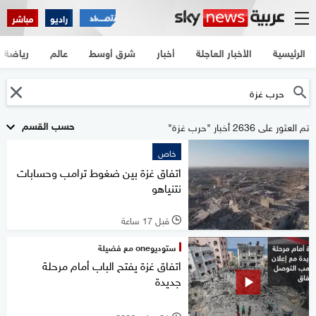
راديو
مباشر
الرئيسية
الأخبار العاجلة
أخبار
شرق أوسط
عالم
رياضة
حسب القسم
تم العثور على 2636 أخبار "حرب غزة"
خاص
اتفاق غزة بين ضغوط ترامب وحسابات
نتنياهو
قبل 17 ساعة
l
ستوديوone مع فضيلة
اتفاق غزة يفتح الباب أمام مرحلة
جديدة