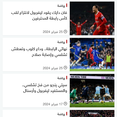
رياضة
فان دايك يقود ليفربول لانتزاع لقب
كأس رابطة المحترفين
25 فبراير 2024
l
رياضة
نهائي الرابطة.. وداع كلوب وتعطش
تشلسي وإصابة صلاح
25 فبراير 2024
l
رياضة
سيتي ينجو من فخ تشلسي..
والمستفيد ليفربول وأرسنال
17 فبراير 2024
l
رياضة