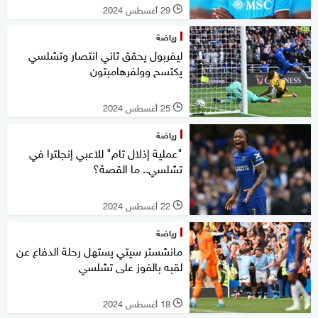
29 أغسطس 2024
l
رياضة
ليفربول يحقق ثاني انتصار وتشلسي
يكتسح وولفرهامبتون
25 أغسطس 2024
l
رياضة
"عملية إذلال تام" للاعبي إنجلترا في
تشلسي.. ما القصة؟
22 أغسطس 2024
l
رياضة
مانشستر سيتي يستهل رحلة الدفاع عن
لقبه بالفوز على تشلسي
18 أغسطس 2024
l