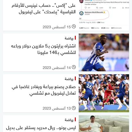
على "إكس".. حساب غينيس للأرقام
القياسية "يضحك" على ليفربول
15 أغسطس 2023
l
رياضة
اشتراه برايتون بـ5 ملايين دولار وباعه
لتشلسي بـ146 مليونا
14 أغسطس 2023
l
رياضة
صلاح يصنع ببراعة ويغادر غاضبا في
تعادل ليفربول مع تشلسي
13 أغسطس 2023
l
رياضة
ليس بونو.. ريال مدريد يستقر على بديل