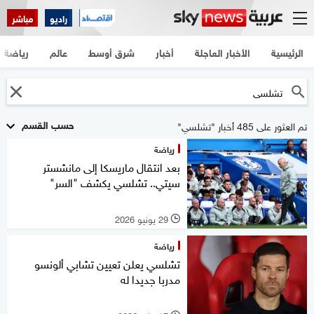
راديو
مباشر
الرئيسية
الأخبار العاجلة
أخبار
شرق أوسط
عالم
رياضة
حسب القسم
تم العثور على 485 أخبار "تشلسي"
رياضة
بعد انتقال ماريسكا إلى مانشستر
سيتي.. تشلسي يكشف "السر"
29 يونيو 2026
l
رياضة
تشلسي يعلن تعيين تشابي ألونسو
مدربا جديدا له