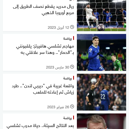
ريال مدريد يقطع نصف الطريق إلى
مربع أوروبا الذهبي
12 أبريل 2023
l
رياضة
مهاجم تشلسي هافيرتز: يلقبونني
بـ"الحمار".. وهذا سر علاقتي به
30 مارس 2023
l
رياضة
واقعة غريبة في "ديربي لندن".. طرد
زياش ثم إعادته للملعب
26 فبراير 2023
l
رياضة
بعد النتائج السيئة.. حياة مدرب تشلسي