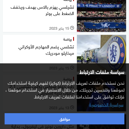
تشيلسي يهزم بالاس بهدف ويخفف
الضغط على بوتر
15 يناير 2023
l
رياضة
تشلسي يضم المهاجم الأوكراني
ميخايلو مودريك
15 يناير 2023
l
سياسة ملفات الارتباط
رياضة
نحن نستخدم ملفات تعريف الارتباط (كوكيز) لفهم كيفية استخدامك
طرد جواو فيلكس يكلف تشلسي 2.1
لموقعنا ولتحسين تجربتك. من خلال الاستمرار في استخدام موقعنا ،
مليون جنيه إسترليني
فإنك توافق على استخدامنا لملفات تعريف الارتباط.
سياسية الخصوصية
13 يناير 2023
l
موافق
رياضة
مثل داروين نونيز في ليفربول.. بداية