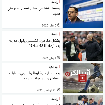
رياضة
رسميا.. تشلسي يعلن تعيين مدير فني
جديد
6 يناير 2026
l
رياضة
بشكل مفاجئ.. تشلسي يقيل مدربه
بعد أزمة "الـ48 ساعة"
1 يناير 2026
l
أثير الكرة
بعد خسارة برشلونة والسيتي.. فليك
متفائل وغوارديولا يعترف
26 نوفمبر 2025
l
رياضة
كان بداخله مع أسرته.. محاولة سطو