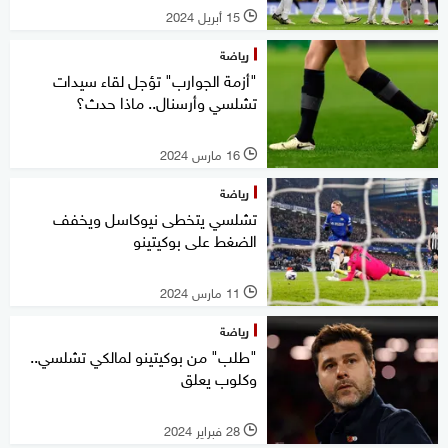
15 أبريل 2024
l
رياضة
"أزمة الجوارب" تؤجل لقاء سيدات
تشلسي وأرسنال.. ماذا حدث؟
16 مارس 2024
l
رياضة
تشلسي يتخطى نيوكاسل ويخفف
الضغط على بوكيتينو
11 مارس 2024
l
رياضة
"طلب" من بوكيتينو لمالكي تشلسي..
وكلوب يعلق
28 فبراير 2024
l