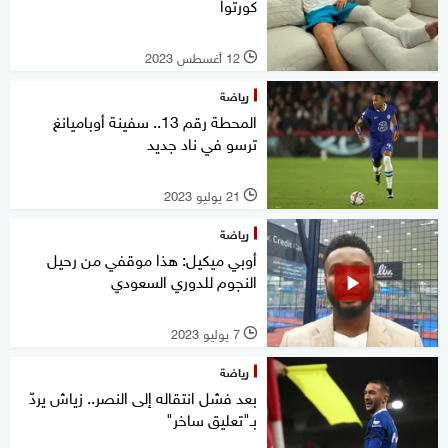
كورتوا
12 أغسطس 2023
l
رياضة
المحطة رقم 13.. سفينة أوباميانغ
ترسو في ناد جديد
21 يوليو 2023
l
رياضة
أوبي ميكيل: هذا موقفي من رحيل
النجوم للدوري السعودي
7 يوليو 2023
l
رياضة
بعد فشل انتقاله إلى النصر.. زياش يردّ
بـ"تعليق ساخر"