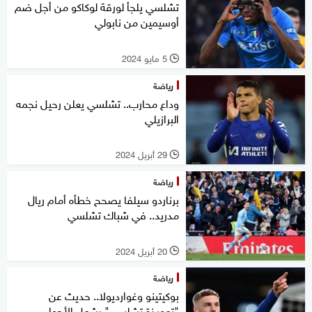
تشلسي يلجأ لورقة لوكاكو من أجل ضم
أوسيمين من نابولي
5 مايو 2024
l
رياضة
وداع محارب.. تشلسي يعلن رحيل نجمه
البرازيلي
29 أبريل 2024
l
رياضة
برناردو سيلفا يصحح خطأه أمام ريال
مدريد.. في شباك تشلسي
20 أبريل 2024
l
رياضة
بوكيتينو وغوارديولا.. حديث عن
"تعويذة تشلسي" يشعل الأجواء