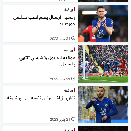
رياضة
رسميا.. أرسنال يضم لاعب تشلسي
جورجينيو
31 يناير 2023
l
رياضة
موقعة ليفربول وتشلسي تنتهي
بالتعادل
21 يناير 2023
l
رياضة
تقارير: زياش عرض نفسه على برشلونة
21 يناير 2023
l
رياضة