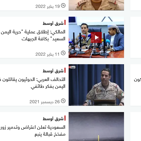
19 يناير 2022
l
شرق أوسط
المالكي: إطلاق عملية "حرية اليمن
السعيد" بكافة الجبهات
11 يناير 2022
l
شرق أوسط
كون
التحالف العربي: الحوثيون يقاتلون 
اليمن بفكر طائفي
26 ديسمبر 2021
l
شرق أوسط
السعودية تعلن اعتراض وتدمير زور
مفخخ قبالة ينبع