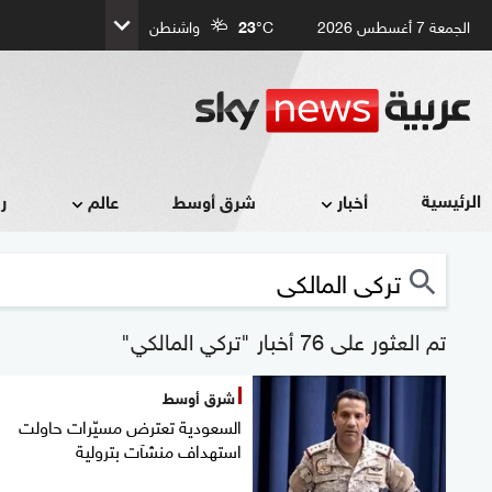
الجمعة 7 أغسطس 2026
°C
23
واشنطن
الرئيسية
أخبار
شرق أوسط
عالم
ر
تم العثور على 76 أخبار "تركي المالكي"
شرق أوسط
السعودية تعترض مسيّرات حاولت
استهداف منشآت بترولية