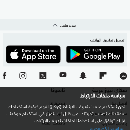
العودة للأعلى
تحميل تطبيق الهاتف
سكاي نيوز عربية
تابعونا
سياسة ملفات الارتباط
اتصل بنا
تطبيقاتنا
نحن نستخدم ملفات تعريف الارتباط (كوكيز) لفهم كيفية استخدامك
حول سكاي نيوز عربية
راديو مباشر
لموقعنا ولتحسين تجربتك. من خلال الاستمرار في استخدام موقعنا ،
فإنك توافق على استخدامنا لملفات تعريف الارتباط.
برنامج التدريب
ترددات القناة
سياسية الخصوصية