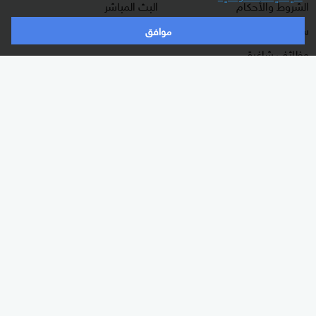
الشروط والأحكام
البث المباشر
سياسة الخصوصية
دليل البث
موافق
وظائف شاغرة
أعلن معنا
شاركنا برأيك
الأقسام
برامجنا
شرق أوسط
غرفة الأخبار
عالم
السؤال الصعب
رياضة
رادار
الذكاء الاصطناعي
هجمة مرتدة
اقتصاد
الصباح
منوعات
كلينيك
وثائقيات