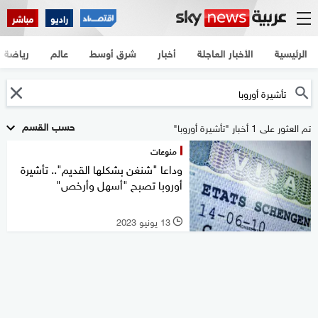
راديو
مباشر
الرئيسية
الأخبار العاجلة
أخبار
شرق أوسط
عالم
رياضة
حسب القسم
تم العثور على 1 أخبار "تأشيرة أوروبا"
منوعات
وداعا "شنغن بشكلها القديم".. تأشيرة
أوروبا تصبح "أسهل وأرخص"
13 يونيو 2023
l