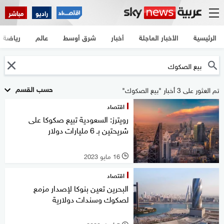
راديو
مباشر
الرئيسية
الأخبار العاجلة
أخبار
شرق أوسط
عالم
رياضة
حسب القسم
تم العثور على 3 أخبار "بيع الصكوك"
اقتصاد
رويترز: السعودية تبيع صكوكا على
شريحتين بـ 6 مليارات دولار
16 مايو 2023
l
اقتصاد
البحرين تعين بنوكا لإصدار مزمع
لصكوك وسندات دولارية