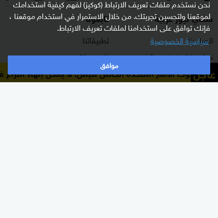
نحن نستخدم ملفات تعريف الارتباط (كوكيز) لفهم كيفية استخدامك
لموقعنا ولتحسين تجربتك. من خلال الاستمرار في استخدام موقعنا ،
سكاي نيوز عربية
تابعونا
فإنك توافق على استخدامنا لملفات تعريف الارتباط.
اتصل بنا
تطبيقاتنا
سياسية الخصوصية
حول سكاي نيوز عربية
راديو مباشر
موافق
عاجل
مبعوث الأمم المتحدة الخاص لليمن: لا يمكن إنهاء النزاع ف
برنامج التدريب
ترددات القناة
الشروط والأحكام
البث المباشر
سياسة الخصوصية
دليل البث
وظائف شاغرة
أعلن معنا
شاركنا برأيك
الأقسام
برامجنا
شرق أوسط
غرفة الأخبار