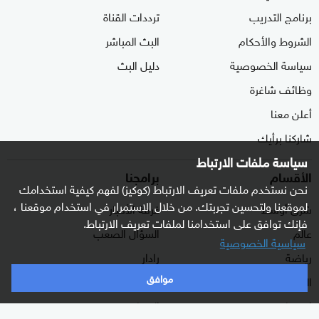
برنامج التدريب
ترددات القناة
الشروط والأحكام
البث المباشر
سياسة الخصوصية
دليل البث
وظائف شاغرة
أعلن معنا
شاركنا برأيك
سياسة ملفات الارتباط
الأقسام
برامجنا
نحن نستخدم ملفات تعريف الارتباط (كوكيز) لفهم كيفية استخدامك
لموقعنا ولتحسين تجربتك. من خلال الاستمرار في استخدام موقعنا ،
شرق أوسط
غرفة الأخبار
فإنك توافق على استخدامنا لملفات تعريف الارتباط.
عالم
السؤال الصعب
سياسية الخصوصية
رياضة
رادار
موافق
الذكاء الاصطناعي
هجمة مرتدة
اقتصاد
الصباح