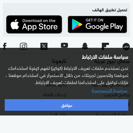
تحميل تطبيق الهاتف
سياسة ملفات الارتباط
سكاي نيوز عربية
تابعونا
نحن نستخدم ملفات تعريف الارتباط (كوكيز) لفهم كيفية استخدامك
اتصل بنا
تطبيقاتنا
لموقعنا ولتحسين تجربتك. من خلال الاستمرار في استخدام موقعنا ،
فإنك توافق على استخدامنا لملفات تعريف الارتباط.
حول سكاي نيوز عربية
راديو مباشر
سياسية الخصوصية
برنامج التدريب
ترددات القناة
الشروط والأحكام
البث المباشر
موافق
سياسة الخصوصية
دليل البث
وظائف شاغرة