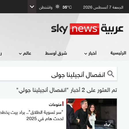
الجمعة 7 أغسطس 2026
°C
35
واشنطن
الرئيسية
أخبار
شرق أوسط
عالم
ر
تم العثور على 2 أخبار "انفصال أنجيلينا جولي"
منوعات
"سر تسوية الطلاق".. براد بيت يخطط
لحدث هام في 2025