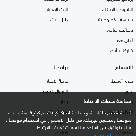
الشروط والأحكام
البث المباشر
سياسة الخصوصية
دليل البث
وظائف شاغرة
أعلن معنا
شاركنا برأيك
الأقسام
برامجنا
شرق أوسط
غرفة الأخبار
عالم
السؤال الصعب
سياسة ملفات الارتباط
رياضة
رادار
الذكاء الاصطناعي
هجمة مرتدة
نحن نستخدم ملفات تعريف الارتباط (كوكيز) لفهم كيفية استخدامك
لموقعنا ولتحسين تجربتك. من خلال الاستمرار في استخدام موقعنا ،
اقتصاد
الصباح
فإنك توافق على استخدامنا لملفات تعريف الارتباط.
منوعات
كلينيك
سياسية الخصوصية