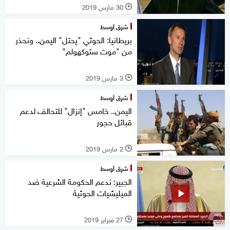
30 مارس 2019
l
شرق أوسط
بريطانيا: الحوثي "يحتل" اليمن.. ونحذر
من "موت ستوكهولم"
3 مارس 2019
l
شرق أوسط
اليمن.. خامس "إنزال" للتحالف لدعم
قبائل حجور
2 مارس 2019
l
شرق أوسط
الجبير: ندعم الحكومة الشرعية ضد
الميليشيات الحوثية
27 فبراير 2019
l