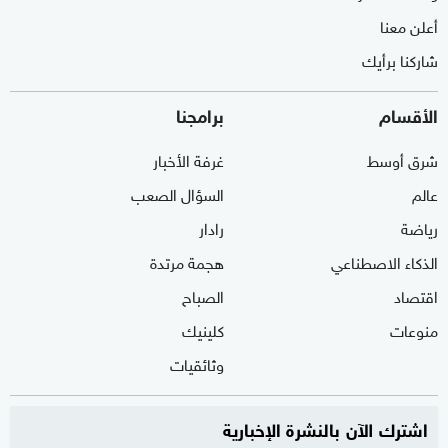
أعلن معنا
شاركنا برأيك
الأقسام
برامجنا
شرق أوسط
غرفة الأخبار
عالم
السؤال الصعب
رياضة
رادار
الذكاء الاصطناعي
هجمة مرتدة
اقتصاد
الصباح
منوعات
كلينيك
وثائقيات
اشترك الآن بالنشرة الإخبارية