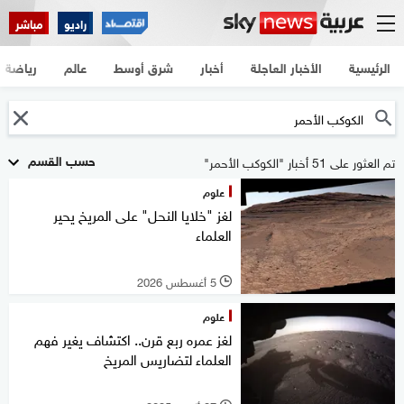
راديو
مباشر
الرئيسية
الأخبار العاجلة
أخبار
شرق أوسط
عالم
رياضة
حسب القسم
تم العثور على 51 أخبار "الكوكب الأحمر"
علوم
لغز "خلايا النحل" على المريخ يحير
العلماء
5 أغسطس 2026
l
علوم
لغز عمره ربع قرن.. اكتشاف يغير فهم
العلماء لتضاريس المريخ