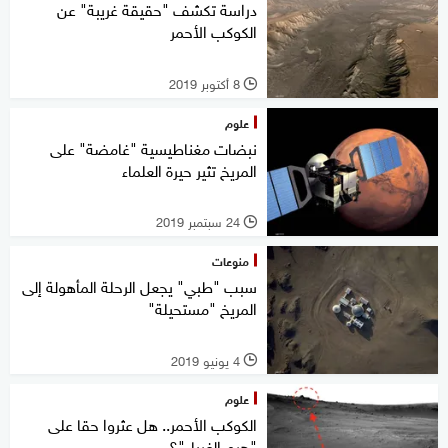
دراسة تكشف "حقيقة غريبة" عن
الكوكب الأحمر
8 أكتوبر 2019
l
علوم
نبضات مغناطيسية "غامضة" على
المريخ تثير حيرة العلماء
24 سبتمبر 2019
l
منوعات
سبب "طبي" يجعل الرحلة المأهولة إلى
المريخ "مستحيلة"
4 يونيو 2019
l
علوم
الكوكب الأحمر.. هل عثروا حقا على
"هرم الغرباء"؟