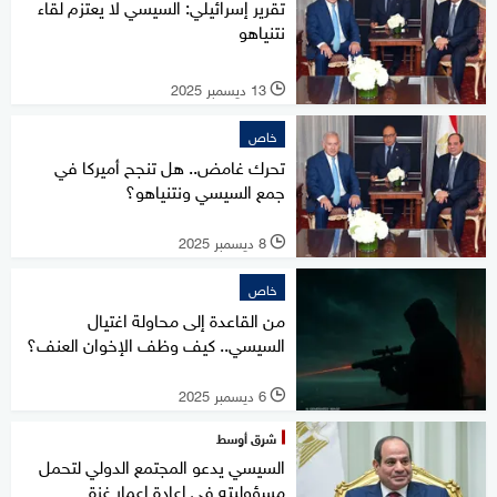
تقرير إسرائيلي: السيسي لا يعتزم لقاء
نتنياهو
13 ديسمبر 2025
l
خاص
تحرك غامض.. هل تنجح أميركا في
جمع السيسي ونتنياهو؟
8 ديسمبر 2025
l
خاص
من القاعدة إلى محاولة اغتيال
السيسي.. كيف وظف الإخوان العنف؟
6 ديسمبر 2025
l
شرق أوسط
السيسي يدعو المجتمع الدولي لتحمل
مسؤوليته في إعادة إعمار غزة