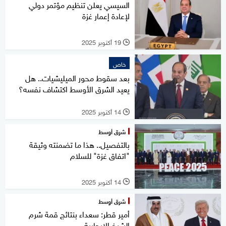
السيسي يعلن تنظيم مؤتمر دولي
لإعادة إعمار غزة
19 أكتوبر 2025
l
خاص
بعد سقوط محور الميليشيات.. هل
يعيد الشرق الأوسط اكتشاف نفسه؟
14 أكتوبر 2025
l
شرق أوسط
بالتفصيل.. هذا ما تضمنته وثيقة
"اتفاق غزة" للسلام
14 أكتوبر 2025
l
شرق أوسط
أمير قطر: سعداء بنتائج قمة شرم
الشيخ الإيجابية