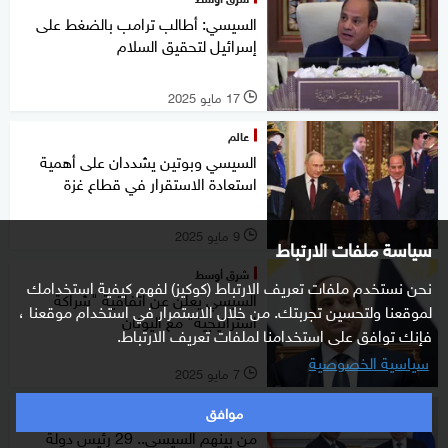
السيسي: أطالب ترامب بالضغط على
إسرائيل لتحقيق السلام
17 مايو 2025
l
عالم
السيسي وبوتين يشددان على أهمية
استعادة الاستقرار في قطاع غزة
9 مايو 2025
l
سياسة ملفات الارتباط
شرق أوسط
نحن نستخدم ملفات تعريف الارتباط (كوكيز) لفهم كيفية استخدامك
السيسي يعلن عن اتفاقية "شراكة
لموقعنا ولتحسين تجربتك. من خلال الاستمرار في استخدام موقعنا ،
استراتيجية" مع اليونان
فإنك توافق على استخدامنا لملفات تعريف الارتباط.
سياسية الخصوصية
7 مايو 2025
l
موافق
عالم
من بينهم السيسي.. 29 رئيس دولة