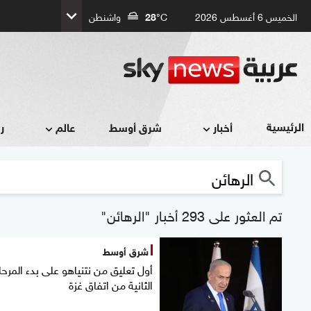
الخميس 6 أغسطس 2026
°C
28
واشنطن
الرئيسية
أخبار
شرق أوسط
عالم
ر
تم العثور على 293 أخبار "الرهائن"
شرق أوسط
أول تعليق من نتنياهو على بدء المرحل
الثانية من اتفاق غزة