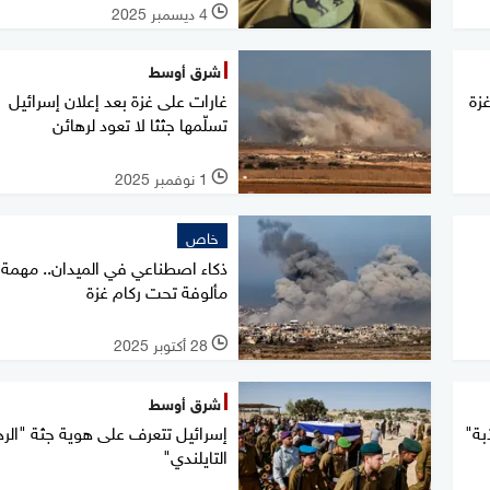
4 ديسمبر 2025
l
شرق أوسط
غزة
غارات على غزة بعد إعلان إسرائيل
تسلّمها جثثا لا تعود لرهائن
1 نوفمبر 2025
l
خاص
ذكاء اصطناعي في الميدان.. مهمة 
مألوفة تحت ركام غزة
28 أكتوبر 2025
l
شرق أوسط
بة"
إسرائيل تتعرف على هوية جثة "الره
التايلندي"