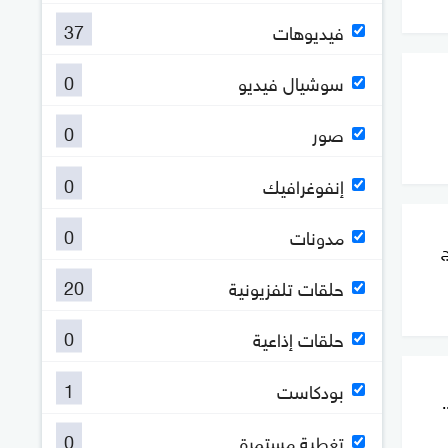
37
فيديوهات
0
سوشيال فيديو
0
صور
0
إنفوغرافيك
0
مدونات
ج
20
حلقات تلفزيونية
0
حلقات إذاعية
1
بودكاست
ئن..
0
تغطية مستمرة