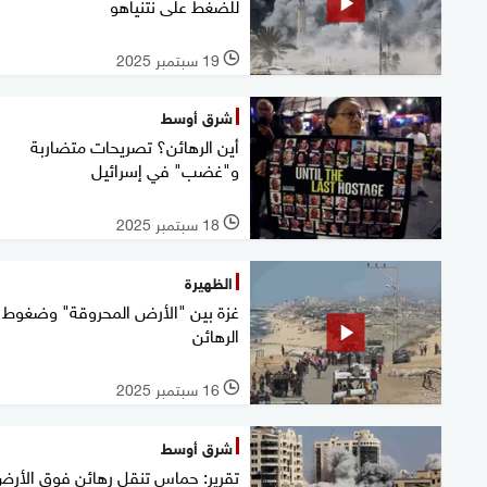
للضغط على نتنياهو
19 سبتمبر 2025
l
شرق أوسط
أين الرهائن؟ تصريحات متضاربة
و"غضب" في إسرائيل
18 سبتمبر 2025
l
الظهيرة
غزة بين "الأرض المحروقة" وضغوط
الرهائن
16 سبتمبر 2025
l
شرق أوسط
تقرير: حماس تنقل رهائن فوق الأر