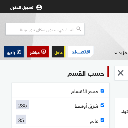
تسجيل الدخول
مزيد
عاجل
مباشر
راديو
حسب القسم
جميع الأقسام
235
شرق أوسط
ها..
35
عالم