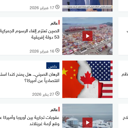
17 فبراير 2026
l
عالم
الصين تعتزم إلغاء الرسوم الجمركية
53 دولة إفريقية
16 فبراير 2026
l
خاص
عظم
الرهان الصيني.. هل يمنح كندا استقل
اقتصادياً عن أميركا؟
27 يناير 2026
l
عالم
اح
عقوبات تجارية بين أوروبا وأميركا ع
وقع أزمة غرينلاند