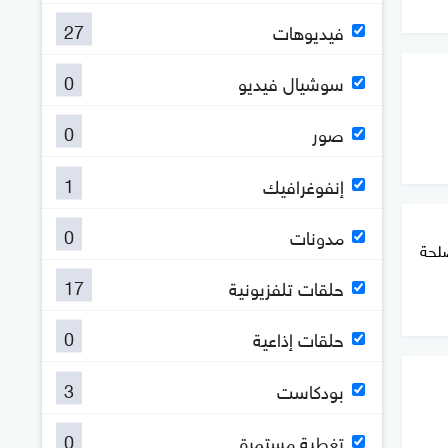
27
فيديوهات
0
سوشيال فيديو
0
صور
1
إنفوغرافيك
0
مدونات
صلحة
17
حلقات تلفزيونية
0
حلقات إذاعية
3
بودكاست
0
تغطية مستمرة