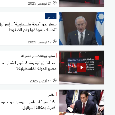
21 نوفمبر 2025
l
خاص
مسار نحو "دولة فلسطينية".. إسرائي
تتمسك بموقفها رغم الضغوط
17 نوفمبر 2025
l
ستوديوone مع فضيلة
بعد اتفاق غزة وقمة شرم الشيخ.. ما
مصير الدولة الفلسطينية؟
14 أكتوبر 2025
l
عالم
بـ6 "فيتو" لحمايتها.. روبيو: حرب غزة
أضرت بمكانة إسرائيل