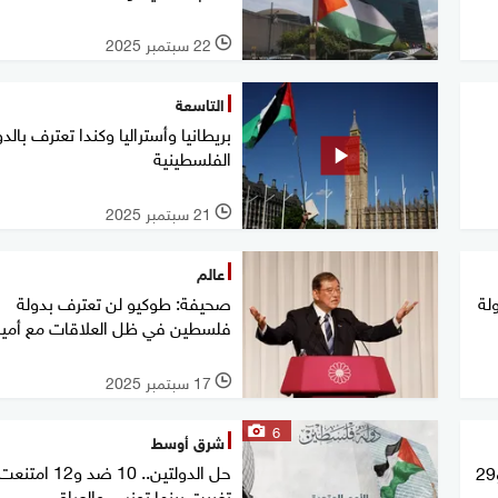
22 سبتمبر 2025
l
التاسعة
بريطانيا وأستراليا وكندا تعترف بالدو
الفلسطينية
21 سبتمبر 2025
l
عالم
لة
صحيفة: طوكيو لن تعترف بدولة
فلسطين في ظل العلاقات مع أمير
17 سبتمبر 2025
l
6
شرق أوسط
حل الدولتين.. 10 ضد و12 امتنعت و29
تغيبت بينها تونس والعراق