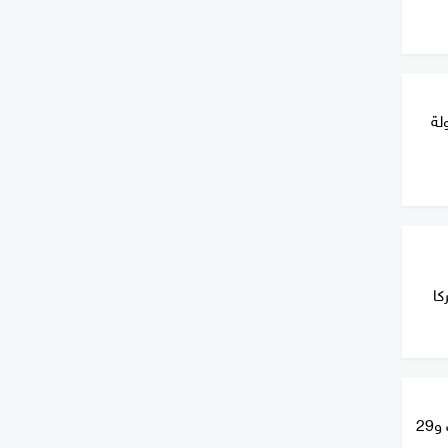
لة
كا
حل الدولتين.. 10 ضد و12 امتنعت و29