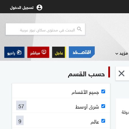
تسجيل الدخول
مزيد
عاجل
مباشر
راديو
حسب القسم
جميع الأقسام
57
شرق أوسط
ولة
9
عالم