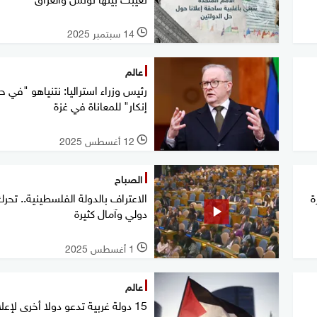
14 سبتمبر 2025
l
عالم
رئيس وزراء استراليا: نتنياهو "في حا
إنكار" للمعاناة في غزة
12 أغسطس 2025
l
الصباح
ة
الاعتراف بالدولة الفلسطينية.. تحر
دولي وآمال كثيرة
1 أغسطس 2025
l
عالم
15 دولة غربية تدعو دولا أخرى لإعل