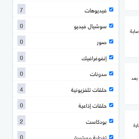
7
فيديوهات
0
سوشيال فيديو
صابة
0
صور
0
إنفوغرافيك
0
مدونات
بعد
4
حلقات تلفزيونية
0
حلقات إذاعية
2
بودكاست
رة
0
تغطية مستمرة