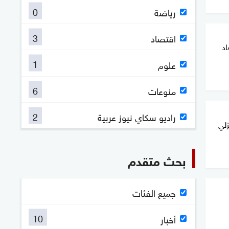
0
رياضة
3
اقتصاد
اد
1
علوم
6
منوعات
2
راديو سكاي نيوز عربية
زلي
بحث متقدم
جميع الفئات
10
أخبار