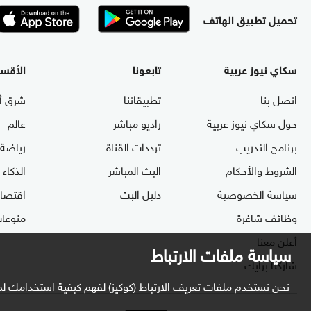
تحميل تطبيق الهاتف
سكاي نيوز عربية
تابعونا
الأقس
اتصل بنا
تطبيقاتنا
شرق أ
حول سكاي نيوز عربية
راديو مباشر
عالم
برنامج التدريب
ترددات القناة
رياضة
الشروط والأحكام
البث المباشر
الذكاء
سياسة الخصوصية
دليل البث
اقتصاد
وظائف شاغرة
منوعا
أعلن معنا
سياسة ملفات الارتباط
شاركنا برأيك
نحن نستخدم ملفات تعريف الارتباط (كوكيز) لفهم كيفية استخدامك لم