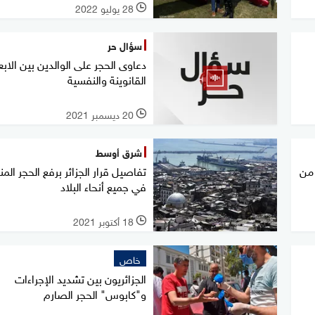
28 يوليو 2022
l
سؤال حر
دعاوى الحجر على الوالدين بين الابع
القانوينة والنفسية
20 ديسمبر 2021
l
شرق أوسط
 من
تفاصيل قرار الجزائر برفع الحجر المن
في جميع أنحاء البلاد
18 أكتوبر 2021
l
خاص
الجزائريون بين تشديد الإجراءات
و"كابوس" الحجر الصارم