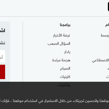
ام
برامجنا
اشت
وسط
غرفة الأخبار
نشر
السؤال الصعب
رادار
 الاصطناعي
هجمة مرتدة
الصباح
ت
كلينيك
وثائقيات
وقعنا ولتحسين تجربتك. من خلال الاستمرار في استخدام موقعنا ، فإنك تو