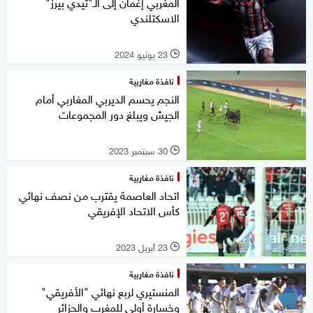
المغربي إغمان إلى الـ"تيدي بيرز"
الاسكتلندي
23 يونيو 2024
l
نافذة مغاربية
النجم يحسم الديربي المغاربي أمام
الجيش ويبلغ دور المجموعات
30 سبتمبر 2023
l
نافذة مغاربية
اتحاد العاصمة يقترب من نصف نهائي
كأس الاتحاد الإفريقي
23 أبريل 2023
l
نافذة مغاربية
المنستيري لربع نهائي "الأفريقي"
وخسارة أولى للمغرب والجزائر