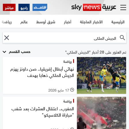
راديو
مباشر
الرئيسية
الأخبار العاجلة
أخبار
شرق أوسط
عالم
رياضة
حسب القسم
تم العثور على 28 أخبار "الجيش الملكي"
رياضة
نهائي أبطال إفريقيا.. صن داونز يهزم
الجيش الملكي ذهابا بهدف
17 مايو 2026
l
رياضة
المغرب.. اعتقال العشرات بعد شغب
"مباراة الكلاسيكو"