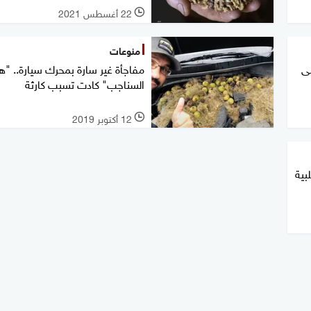
22 أغسطس 2021
l
منوعات
لى
مفاجأة غير سارة بمحرك سيارة.. "ه
السناجب" كادت تسبب كارثة
12 أكتوبر 2019
l
بية