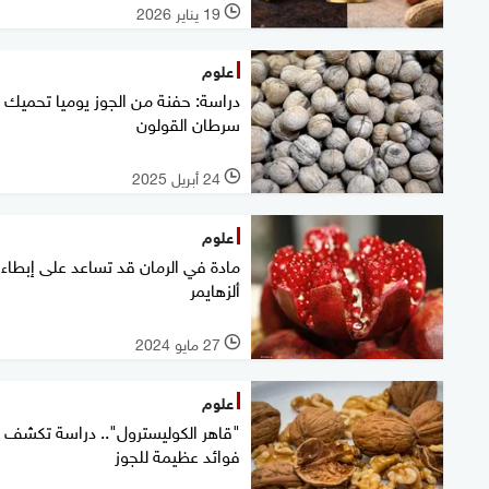
19 يناير 2026
l
علوم
دراسة: حفنة من الجوز يوميا تحميك 
سرطان القولون
24 أبريل 2025
l
علوم
مادة في الرمان قد تساعد على إبطاء
ألزهايمر
27 مايو 2024
l
علوم
"قاهر الكوليسترول".. دراسة تكشف
فوائد عظيمة للجوز