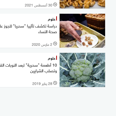
30 أغسطس 2021
l
علوم
دراسة تكشف تأثيرا "سحريا" للجوز ع
صحة النساء
2 مارس 2020
l
علوم
10 أطعمة "سحرية" تبعد النوبات القل
وتصلب الشرايين
28 يناير 2019
l