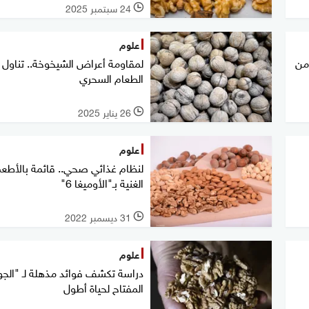
24 سبتمبر 2025
l
علوم
من
لمقاومة أعراض الشيخوخة.. تناول 
الطعام السحري
26 يناير 2025
l
علوم
لنظام غذائي صحي.. قائمة بالأطع
الغنية بـ"الأوميغا 6"
31 ديسمبر 2022
l
علوم
دراسة تكشف فوائد مذهلة لـ "الجوز
المفتاح لحياة أطول