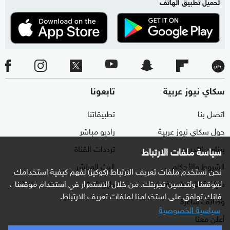
تحميل تطبيق الهاتف
سكاي نيوز عربية
تابعونا
اتصل بنا
تطبيقاتنا
حول سكاي نيوز عربية
راديو مباشر
برنامج التدريب
ترددات القناة
سياسة ملفات الارتباط
الشروط والأحكام
البث المباشر
نحن نستخدم ملفات تعريف الارتباط (كوكيز) لفهم كيفية استخدامك
لموقعنا ولتحسين تجربتك. من خلال الاستمرار في استخدام موقعنا ،
سياسة الخصوصية
دليل البث
فإنك توافق على استخدامنا لملفات تعريف الارتباط.
وظائف شاغرة
سياسية الخصوصية
أعلن معنا