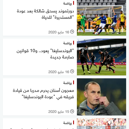
رياضة
دورتموند يسحق شالكة بعد عودة
"المستديرة" للحياة
16 مايو 2020
l
رياضة
"البوندسليغا" يعود.. و10 قوانين
صارمة جديدة
16 مايو 2020
l
رياضة
معجون أسنان يحرم مدربا من قيادة
فريقه في "عودة البوندسليغا"
15 مايو 2020
l
رياضة