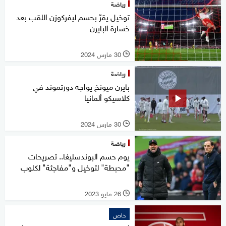
رياضة
توخيل يقرّ بحسم ليفركوزن اللقب بعد
خسارة البايرن
30 مارس 2024
l
رياضة
بايرن ميونخ يواجه دورتموند في
كلاسيكو ألمانيا
30 مارس 2024
l
رياضة
يوم حسم البوندسليغا.. تصريحات
"محبطة" لتوخيل و"مفاجئة" لكلوب
26 مايو 2023
l
خاص