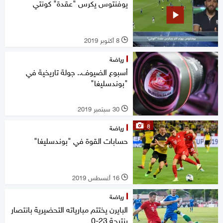
يوفنتوس يكرس "عقدة" كونتي
8 أكتوبر 2019
l
رياضة
أسبوع الضيوف.. جولة تاريخية في
"بوندسليغا"
30 سبتمبر 2019
l
8
رياضة
حسابات القوة في "بوندسليغا"
16 أغسطس 2019
l
رياضة
البايرن يختتم مبارياته التحضيرية بانتصار
بنتيجة 23-0