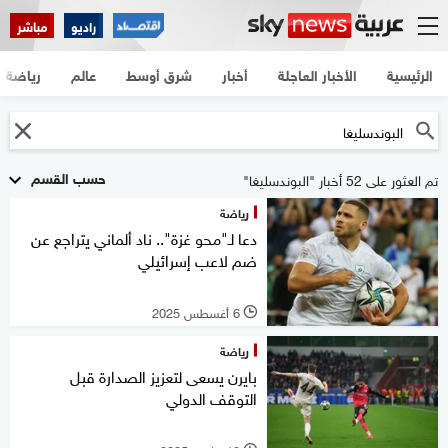
راديو
مباشر
الرئيسية
الأخبار العاجلة
أخبار
شرق أوسط
عالم
رياضة
حسب القسم
تم العثور على 52 أخبار "البوندسليغا"
رياضة
دعا لـ"محو غزة".. ناد ألماني يتراجع عن
ضم لاعب إسرائيلي
6 أغسطس 2025
l
رياضة
بايرن يسعى لتعزيز الصدارة قبل
التوقف الدولي