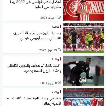
أفضل لاعب تونسي في 2022 يبدأ
مشواره في ألمانيا
1 فبراير 2023
l
رياضة
رسميا.. بايرن ميونيخ بطلا للدوري
الألماني ورقم أوروبي تاريخي
23 أبريل 2022
l
رياضة
"كنت خائفا".. هداف بالدوري الألماني
يكشف تزوير اسمه وعمره
8 يونيو 2021
l
رياضة
هذه هي رسالة البوندسليغا "التحذيرية"
لأندية إنجلترا