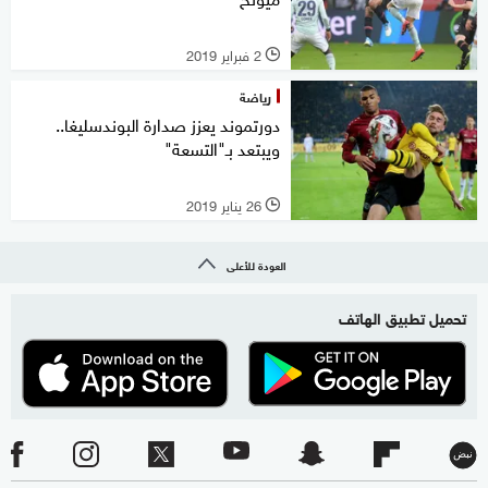
2 فبراير 2019
l
رياضة
دورتموند يعزز صدارة البوندسليغا..
ويبتعد بـ"التسعة"
26 يناير 2019
l
العودة للأعلى
تحميل تطبيق الهاتف