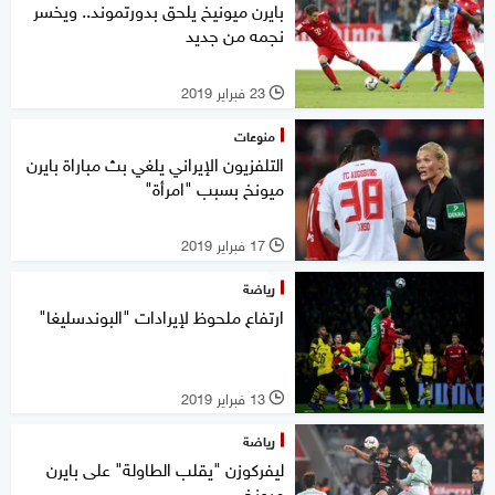
بايرن ميونيخ يلحق بدورتموند.. ويخسر
نجمه من جديد
23 فبراير 2019
l
منوعات
التلفزيون الإيراني يلغي بث مباراة بايرن
ميونخ بسبب "امرأة"
17 فبراير 2019
l
رياضة
ارتفاع ملحوظ لإيرادات "البوندسليغا"
13 فبراير 2019
l
رياضة
ليفركوزن "يقلب الطاولة" على بايرن
ميونخ