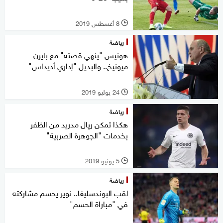
8 أغسطس 2019
l
رياضة
هونيس "ينهي قصته" مع بايرن
ميونيخ.. والبديل "إداري أديداس"
24 يوليو 2019
l
رياضة
هكذا تمكن ريال مدريد من الظفر
بخدمات "الجوهرة الصربية"
5 يونيو 2019
l
رياضة
لقب البوندسليغا.. نوير يحسم مشاركته
في "مباراة الحسم"