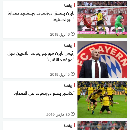
رياضة
بايرن يسحق دورتموند ويستعيد صدارة
"البوندسليغا"
6 أبريل 2019
l
رياضة
رئيس بايرن ميونيخ يتوعد اللاعبين قبل
"موقعة اللقب"
5 أبريل 2019
l
رياضة
ألكاسير يضع دورتموند في الصدارة
30 مارس 2019
l
رياضة