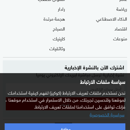
رياضة
رادار
الذكاء الاصطناعي
هجمة مرتدة
اقتصاد
الصباح
منوعات
كلينيك
وثائقيات
اشترك الآن بالنشرة الإخبارية
نشرة إخبارية ترسل مباشرة لبريدك الإلكتروني يوميا
سياسة ملفات الارتباط
نحن نستخدم ملفات تعريف الارتباط (كوكيز) لفهم كيفية استخدامك
لموقعنا ولتحسين تجربتك. من خلال الاستمرار في استخدام موقعنا ،
إشترك
فإنك توافق على استخدامنا لملفات تعريف الارتباط.
سياسية الخصوصية
موافق