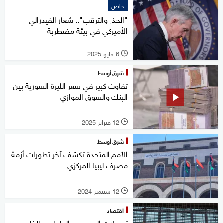
خاص
"الحذر والترقب".. شعار الفيدرالي
الأميركي في بيئة مضطربة
6 مايو 2025
l
شرق أوسط
تفاوت كبير في سعر الليرة السورية بين
البنك والسوق الموازي
12 فبراير 2025
l
شرق أوسط
الأمم المتحدة تكشف آخر تطورات أزمة
مصرف ليبيا المركزي
12 سبتمبر 2024
l
اقتصاد
تحويلات المصريين العاملين بالخارج