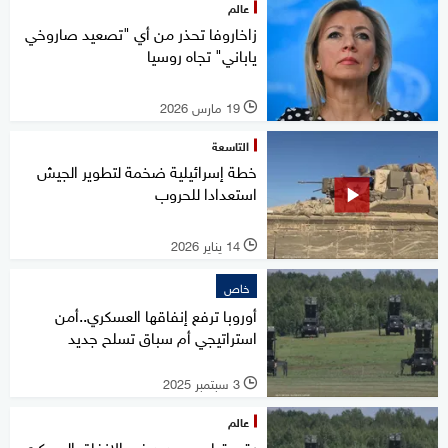
عالم
زاخاروفا تحذر من أي "تصعيد صاروخي
ياباني" تجاه روسيا
19 مارس 2026
l
التاسعة
خطة إسرائيلية ضخمة لتطوير الجيش
استعدادا للحروب
14 يناير 2026
l
خاص
أوروبا ترفع إنفاقها العسكري..أمن
استراتيجي أم سباق تسلح جديد
3 سبتمبر 2025
l
عالم
رقم قياسي جديد في الإنفاق العسكري