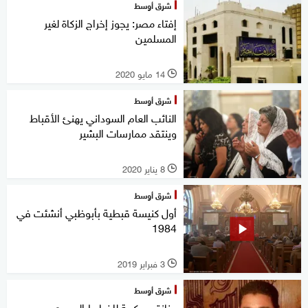
شرق أوسط
إفتاء مصر: يجوز إخراج الزكاة لغير
المسلمين
14 مايو 2020
l
شرق أوسط
النائب العام السوداني يهنئ الأقباط
وينتقد ممارسات البشير
8 يناير 2020
l
شرق أوسط
أول كنيسة قبطية بأبوظبي أنشئت في
1984
3 فبراير 2019
l
شرق أوسط
جنازة عسكرية للضابط المصري