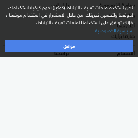
سياسة الخصوصية
دليل البث
نحن نستخدم ملفات تعريف الارتباط (كوكيز) لفهم كيفية استخدامك
لموقعنا ولتحسين تجربتك. من خلال الاستمرار في استخدام موقعنا ،
وظائف شاغرة
فإنك توافق على استخدامنا لملفات تعريف الارتباط.
أعلن معنا
سياسية الخصوصية
شاركنا برأيك
موافق
الأقسام
برامجنا
شرق أوسط
غرفة الأخبار
عالم
السؤال الصعب
رياضة
رادار
الذكاء الاصطناعي
هجمة مرتدة
اقتصاد
الصباح
منوعات
كلينيك
وثائقيات