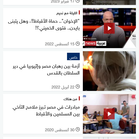
17 فبراير 2023
l
الليلة مع نديم
"الإخوان".. حماة الأقباط!!، وهل يتبنى
بايدن.. فتوى الخميني؟!
15 أغسطس 2022
l
خاص
أزمة بين رهبان مصر وإثيوبيا في دير
السلطان بالقدس
22 أبريل 2022
l
من هناك
مبادرات في مصر تـبرِز ملامح التآخي
بين المسلمين والأقباط
30 أغسطس 2020
l