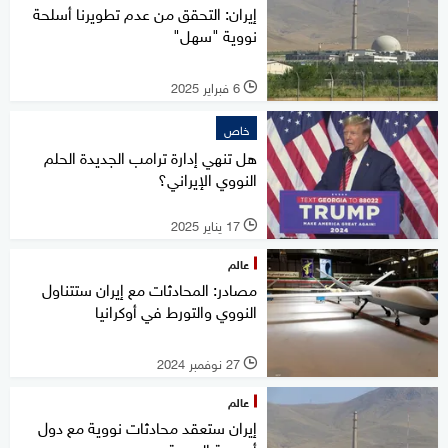
إيران: التحقق من عدم تطويرنا أسلحة
نووية "سهل"
6 فبراير 2025
l
خاص
هل تنهي إدارة ترامب الجديدة الحلم
النووي الإيراني؟
17 يناير 2025
l
عالم
مصادر: المحادثات مع إيران ستتناول
النووي والتورط في أوكرانيا
27 نوفمبر 2024
l
عالم
إيران ستعقد محادثات نووية مع دول