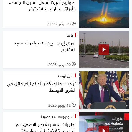
صواريخ أميركا تشعل الشرق الأوسط..
وأوراق الدبلوماسية تحترق
23 يونيو 2025
l
عالم
نووي إيران.. بين الاحتواء والتصعيد
المفتوح
20 يونيو 2025
l
شرق أوسط
ترامب: هناك خطر اندلاع نزاع هائل في
الشرق الأوسط
12 يونيو 2025
l
ستوديوone مع فضيلة
تطورات متسارعة نحو التصعيد مع
إيران.. ورقة ضغط أم مواجهة؟