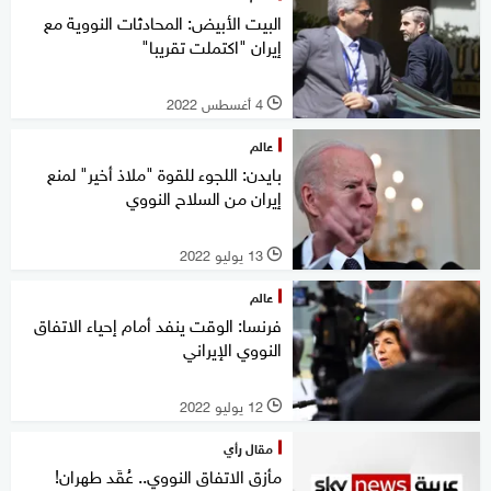
البيت الأبيض: المحادثات النووية مع
إيران "اكتملت تقريبا"
4 أغسطس 2022
l
عالم
بايدن: اللجوء للقوة "ملاذ أخير" لمنع
إيران من السلاح النووي
13 يوليو 2022
l
عالم
فرنسا: الوقت ينفد أمام إحياء الاتفاق
النووي الإيراني
12 يوليو 2022
l
مقال رأي
مأزق الاتفاق النووي.. عُقَد طهران!