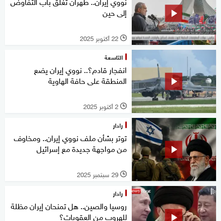
نووي إيران.. طهران تغلق باب التفاوض
إلى حين
22 أكتوبر 2025
l
التاسعة
انفجار قادم؟.. نووي إيران يضع
المنطقة على حافة الهاوية
2 أكتوبر 2025
l
رادار
توتر بشأن ملف نووي إيران.. ومخاوف
من مواجهة جديدة مع إسرائيل
29 سبتمبر 2025
l
رادار
روسيا والصين.. هل تمنحان إيران مظلة
للهروب من العقوبات؟