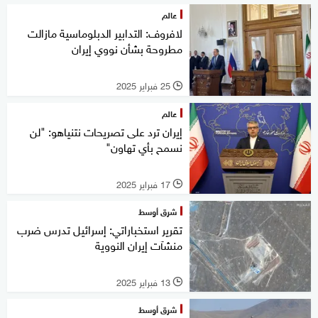
عالم
لافروف: التدابير الدبلوماسية مازالت
مطروحة بشأن نووي إيران
25 فبراير 2025
l
عالم
إيران ترد على تصريحات نتنياهو: "لن
نسمح بأي تهاون"
17 فبراير 2025
l
شرق أوسط
تقرير استخباراتي: إسرائيل تدرس ضرب
منشآت إيران النووية
13 فبراير 2025
l
شرق أوسط