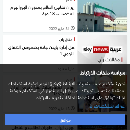
إيران تفاجئ العالم بمخزون اليورانيوم
المخصب.. 18 مرة
31 مايو 2022
l
مقال رأي
هل إدارة بايدن جادة بخصوص الاتفاق
النووي؟
ماريا معلوف
سياسة ملفات الارتباط
عالم
نحن نستخدم ملفات تعريف الارتباط (كوكيز) لفهم كيفية استخدامك
بوريل: المفاوضات بشأن نووي إيران
لموقعنا ولتحسين تجربتك. من خلال الاستمرار في استخدام موقعنا ،
"أعيد فتحها"
فإنك توافق على استخدامنا لملفات تعريف الارتباط.
سياسية الخصوصية
13 مايو 2022
l
موافق
غرفة الأخبار
نووي إيران.. طهران تطالب واشنطن