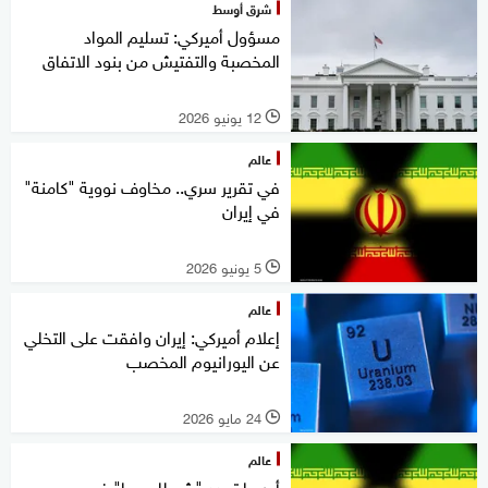
شرق أوسط
مسؤول أميركي: تسليم المواد
المخصبة والتفتيش من بنود الاتفاق
12 يونيو 2026
l
عالم
في تقرير سري.. مخاوف نووية "كامنة"
في إيران
5 يونيو 2026
l
عالم
إعلام أميركي: إيران وافقت على التخلي
عن اليورانيوم المخصب
24 مايو 2026
l
عالم
أوروبا تحدد "شرطا مهما" في