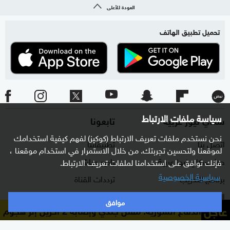
العودة للأعلى
تحميل تطبيق الهاتف
سياسة ملفات الارتباط
سكاي نيوز عربية
تابعونا
نحن نستخدم ملفات تعريف الارتباط (كوكيز) لفهم كيفية استخدامك
اتصل بنا
تطبيقاتنا
لموقعنا ولتحسين تجربتك. من خلال الاستمرار في استخدام موقعنا ،
حول سكاي نيوز عربية
راديو مباشر
فإنك توافق على استخدامنا لملفات تعريف الارتباط.
سياسية الخصوصية
برنامج التدريب
ترددات القناة
الشروط والأحكام
البث المباشر
موافق
عاجل
زارة الدفاع السورية: مقتل جندي وإصابة 2 آخرين إثر هجوم شنه مجهولون شرقي دير الزور
سياسة الخصوصية
دليل البث